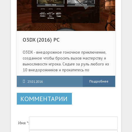
O3DX (2016) PC
O3DX - внедорожное гоночное приключение,
созданное чтобы бросить вызов мастерству и
выносливости игрока. Сядьте за руль любого из
10 внедорожников и прокатитесь по
захватывающим дух пейзажам. Завершайте
уровни, ставьте временные рекорды,
Подробнее
23.01.2016
собирайте звездочки, чтобы получить бонусы.
КОММЕНТАРИИ
Имя *: