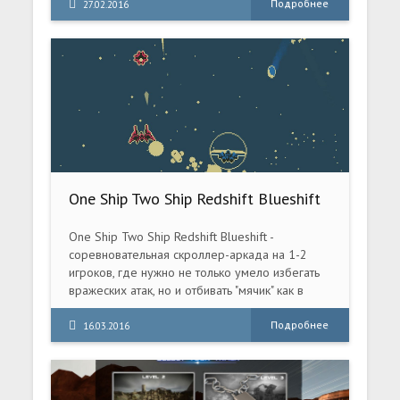
действий, которые совершают игроки во
Подробнее
27.02.2016
время прохождения
One Ship Two Ship Redshift Blueshift
(2015) PC Repack
One Ship Two Ship Redshift Blueshift -
соревновательная скроллер-аркада на 1-2
игроков, где нужно не только умело избегать
вражеских атак, но и отбивать "мячик" как в
пинболе.
Подробнее
16.03.2016