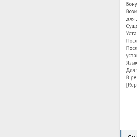
Бону
Возм
для 
Суще
Уста
Посл
Посл
уста
Язык
Для 
В ре
[Rep