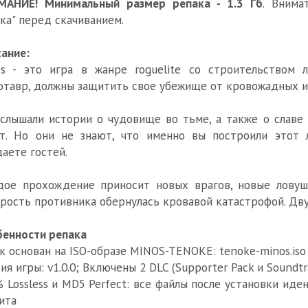
МАНИЕ! Минимальный размер репака - 1.3 Гб
. Внима
ка" перед скачиванием.
ание:
s - это игра в жанре roguelite со строительством 
тавр, должны защитить свое убежище от кровожадных и
слышали истории о чудовище во тьме, а также о славе 
т. Но они не знают, что именно вы построили этот 
аете гостей.
ое прохождение приносит новых врагов, новые ловуш
рость противника обернулась кровавой катастрофой. Дву
енности репака
к основан на ISO-образе MINOS-TENOKE: tenoke-minos.iso 
ия игры: v1.0.0; Включены 2 DLC (Supporter Pack и Soundtr
 Lossless и MD5 Perfect: все файлы после установки ид
ита