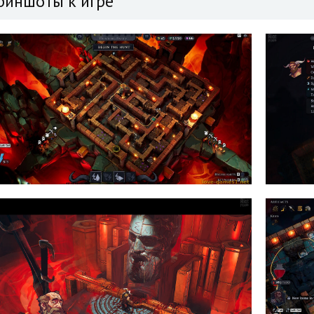
риншоты к игре