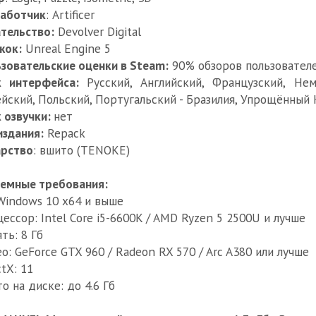
работчик
: Artificer
тельство:
Devolver Digital
жок:
Unreal Engine 5
зовательские оценки в Steam:
90% обзоров пользователе
к интерфейса:
Русский, Английский, Французский, Не
йский, Польский, Португальский - Бразилия, Упрощённый
 озвучки:
нет
издания:
Repack
арство
: вшито (TENOKE)
емные требования:
Windows 10 x64 и выше
ессор: Intel Core i5-6600K / AMD Ryzen 5 2500U и лучше
ть: 8 Гб
о: GeForce GTX 960 / Radeon RX 570 / Arc A380 или лучше
ctX: 11
о на диске: до 4.6 Гб