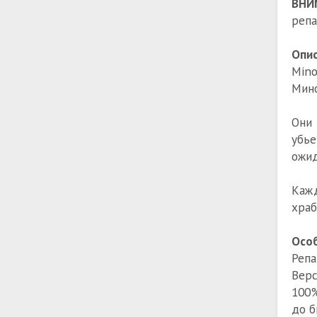
ВНИ
репа
Опис
Mino
Мино
Они 
убье
ожид
Кажд
храб
Особ
Репа
Верс
100%
до б