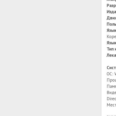
Раз
Изда
Дви
Поль
Язы
Коре
Язык
Тип 
Лек
Сист
ОС: 
Проц
Памя
Виде
Dire
Мест