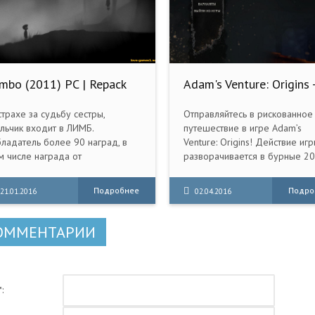
imbo (2011) PC | Repack
Adam's Venture: Origins 
т R.G. Механики
Special Edition (2016) P
RePack от TorrMen
страхе за судьбу сестры,
Отправляйтесь в рискованное
льчик входит в ЛИМБ.
путешествие в игре Adam’s
ладатель более 90 наград, в
Venture: Origins! Действие иг
м числе награда от
разворачивается в бурные 20
meInformer «Лучшая
годы. Вместе с помощницей
гружаемая игра», от GameSpot
Эвелин вам предстоит
Подробнее
Подро
21.01.2016
02.04.2016
учшая игра-головоломка», от
исследовать древние развали
taku «Лучшая инди-игра», от
искать таинственные артефакт
meReactor «Цифровая игра
самое главное - обойти
ОММЕНТАРИИ
да», от Spike TV «Лучшая инди-
злодейскую компанию Clairva
ра», от X-Play «Лучшая
гружаемая игра» и от IGN
учшая игра-ужастик».
: