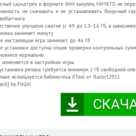
сный саундтрек в формате WAV занулён, НИЧЕГО не пер
ожность не скачивать и не устанавливать бонусный с
дебаггинга
ственно улучшено сжатие (с 4.9 до 1.3~1.6 Гб, в зависим
новка занимает минуту
е инсталляции игра занимает до 4.6 Гб
е установки доступна опция проверки контрольных сумм 
новился нормально
 изменяется в настройках игры
установки репака требуется минимум 2 Гб свободной опе
паке используется библиотека XTool от Razor12911
ack] by FitGirl