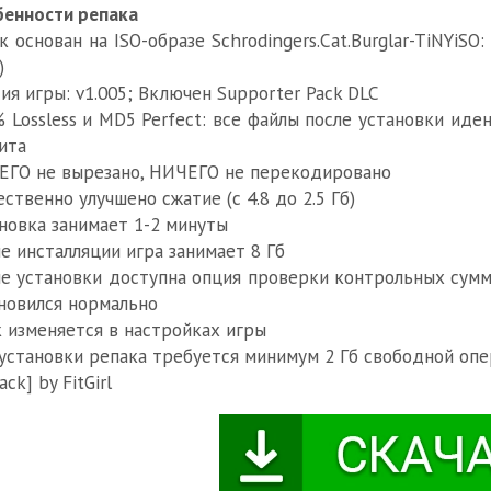
енности репака
к основан на ISO-образе Schrodingers.Cat.Burglar-TiNYiSO: t
)
ия игры: v1.005; Включен Supporter Pack DLC
 Lossless и MD5 Perfect: все файлы после установки ид
ита
ГО не вырезано, НИЧЕГО не перекодировано
ственно улучшено сжатие (с 4.8 до 2.5 Гб)
новка занимает 1-2 минуты
е инсталляции игра занимает 8 Гб
е установки доступна опция проверки контрольных сумм 
новился нормально
 изменяется в настройках игры
установки репака требуется минимум 2 Гб свободной опе
ack] by FitGirl