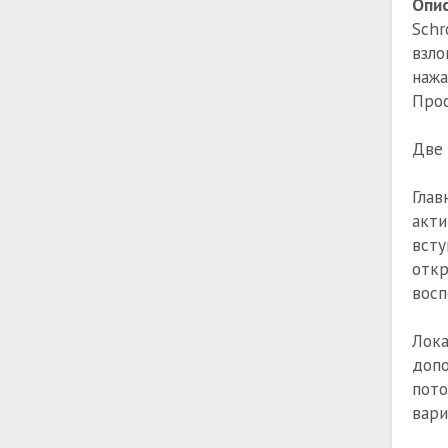
Опис
Schr
взло
нажа
Прос
Две 
Глав
акти
вст
отк
восп
Лока
допо
пото
вари