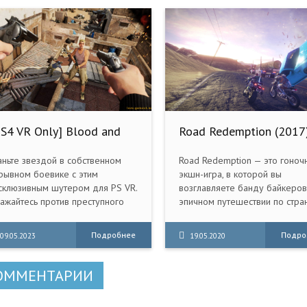
PS4 VR Only] Blood and
Road Redemption (2017
ruth (CUSA11098) [1.11]
| Repack от xatab
аньте звездой в собственном
Road Redemption — это гоноч
рывном боевике с этим
экшн-игра, в которой вы
склюзивным шутером для PS VR.
возглавляете банду байкеров
ажайтесь против преступного
эпичном путешествии по стра
ра Лондона в качестве элитного
грандиозном приключении с
лдата спецподразделения и
ожесточенными сражениями 
Подробнее
Подро
09.05.2023
19.05.2020
асите семью от угрозы
дорогах. Игра является духо
наследником известной мног
Road Rash.
ОММЕНТАРИИ