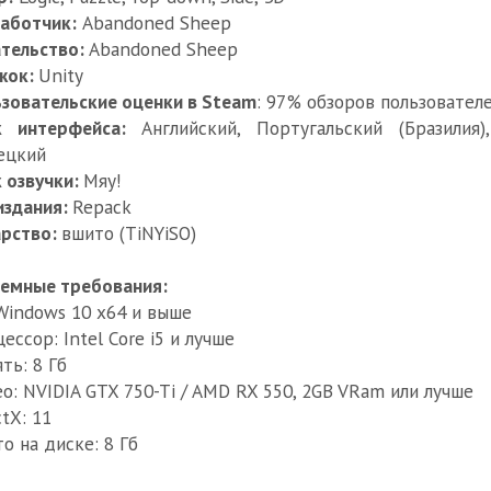
аботчик:
Abandoned Sheep
тельство:
Abandoned Sheep
жок:
Unity
зовательские оценки в Steam
: 97% обзоров пользователе
к интерфейса:
Английский, Португальский (Бразилия)
ецкий
 озвучки:
Мяу!
издания:
Repack
арство:
вшито (TiNYiSO)
емные требования:
Windows 10 x64 и выше
ессор: Intel Core i5 и лучше
ть: 8 Гб
о: NVIDIA GTX 750-Ti / AMD RX 550, 2GB VRam или лучше
ctX: 11
о на диске: 8 Гб