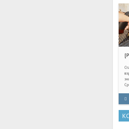
[
T
Ст
вз
эк
Ср
ми
со
сп
К