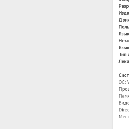
Разр
Изда
Дви
Поль
Язы
Нем
Язык
Тип 
Лек
Сист
ОС: 
Проц
Памя
Виде
Dire
Мест