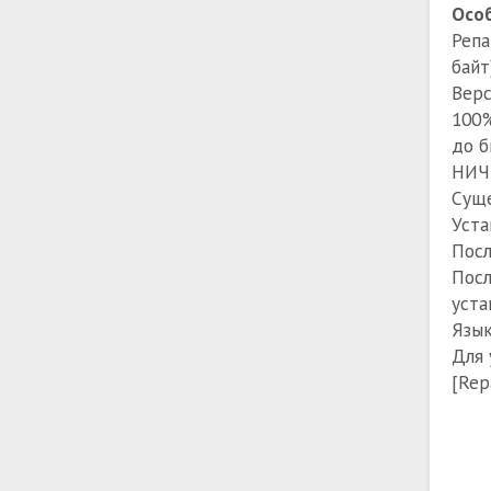
Особ
Репа
байт
Верс
100%
до б
НИЧЕ
Суще
Уста
Посл
Посл
уста
Язык
Для 
[Rep