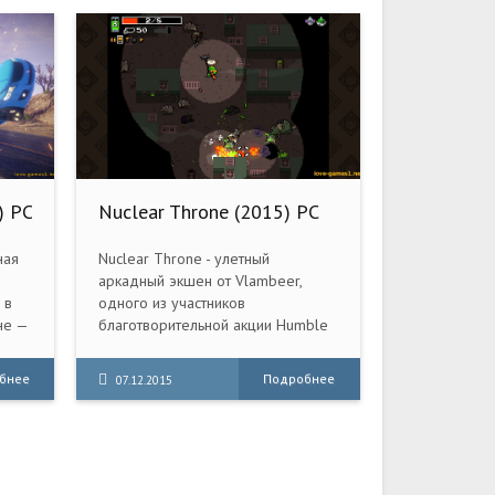
) PC
Nuclear Throne (2015) PC
ная
Nuclear Throne - улетный
аркадный экшен от Vlambeer,
 в
одного из участников
не —
благотворительной акции Humble
Bundle Mojam 2! Собирайте
на
оружие и прокачивайтесь.
бнее
Подробнее
07.12.2015
вным
Уничтожайте врагов на случайно
им
генерируемых уровнях.