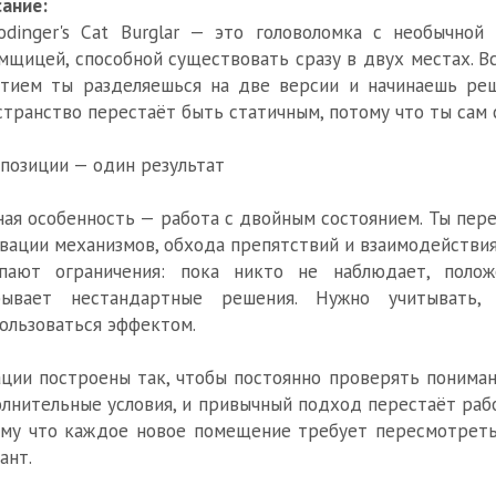
ание:
odinger's Cat Burglar — это головоломка с необычно
мщицей, способной существовать сразу в двух местах. В
тием ты разделяешься на две версии и начинаешь реш
транство перестаёт быть статичным, потому что ты сам
позиции — один результат
ная особенность — работа с двойным состоянием. Ты пер
вации механизмов, обхода препятствий и взаимодействия
упают ограничения: пока никто не наблюдает, поло
рывает нестандартные решения. Нужно учитывать,
ользоваться эффектом.
ции построены так, чтобы постоянно проверять понима
лнительные условия, и привычный подход перестаёт рабо
му что каждое новое помещение требует пересмотреть
ант.