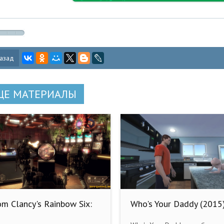
азад
ЩЕ МАТЕРИАЛЫ
m Clancy's Rainbow Six:
Who's Your Daddy (2015
egas (2006) PC RePack
RePack