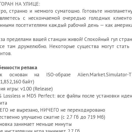
ТОРАН НА УЛИЦЕ:
ро, странно и немного суматошно. Готовьте инопланетн
авляетесь с нескончаемой очередью голодных клиенто
нными посетителями каждый рабочий день — как америка
за пределами вашей станции живой! Спокойный гул стра
се там дружелюбно. Некоторые существа могут стать
нтов.
енности репака
к основан на ISO-образе Alien.Market.Simulator-TEN
01,852,160 байт)
ия игры: v1.00 (Release)
 Lossless и MD5 Perfect: все файлы после установки ид
ита
ГО не вырезано, НИЧЕГО не перекодировано
ственно улучшено сжатие (с 2.7 Гб до 719 Мб)
новка занимает меньше минуты
е инсталляции игра занимает 2.7 Гб