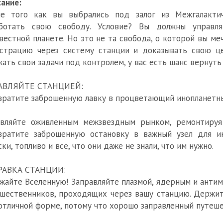
ание:
ле того как вы выбрались под залог из Межгалакти
аботать свою свободу. Условие? Вы должны управля
вестной планете. Но это не та свобода, о которой вы м
страцию через систему станции и доказывать свою це
ать свои задачи под контролем, у вас есть шанс вернуть
АВЛЯЙТЕ СТАНЦИЕЙ:
ратите заброшенную лавку в процветающий инопланетн
авляйте оживленным межзвездным рынком, ремонтируя
вратите заброшенную остановку в важный узел для и
ски, топливо и все, что они даже не знали, что им нужно.
РАВКА СТАНЦИИ:
жайте Вселенную! Заправляйте плазмой, ядерным и анти
шественников, проходящих через вашу станцию. Держите
отличной форме, потому что хорошо заправленный путеш