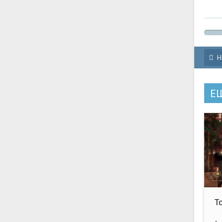
Н
Е
To
V