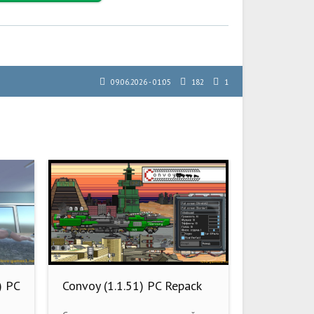
09.06.2026 - 01:05
182
1
) PC
Convoy (1.1.51) PC Repack