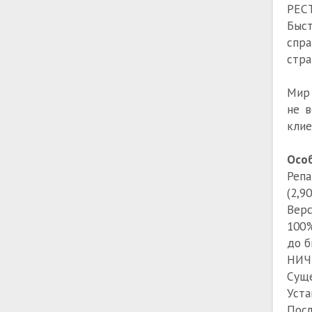
РЕС
Быст
спр
стра
Мир 
не в
клие
Особ
Репа
(2,9
Верс
100%
до б
НИЧЕ
Суще
Уста
Посл