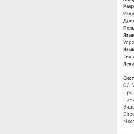
Раз
Изда
Дви
Поль
Язы
Упро
Язык
Тип 
Лек
Сист
ОС: 
Проц
Памя
Виде
Dire
Мест