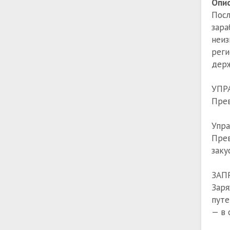
Опис
Пос
зар
неиз
реги
держ
УПР
Прев
Упр
Пре
заку
ЗАП
Заря
путе
— в 