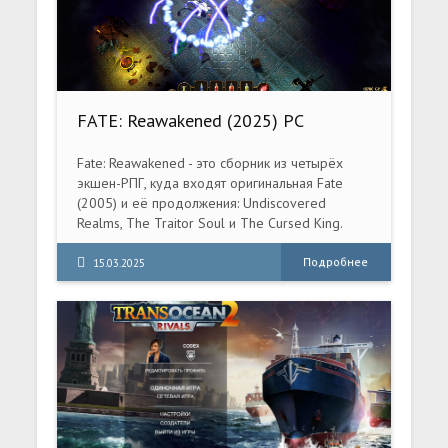
Пончо? Мир разрушен, от человечества не
осталось и следа. Теперь правят роботы. Но
для Пончо приключения только начинаются!
Исследуйте открытый мир, полный ярких
персонажей, обходите препятствия и решайте
головоломки, прыгая между уровнями
FATE: Reawakened (2025) PC
смещения. Сможете ли вы добраться до
[Repack] (v1.1.0-9cc1e2f7 + DLC)
Красной башни, встретиться с Создателем и
спасти все человечество?
Fate: Reawakened - это сборник из четырёх
экшен-РПГ, куда входят оригинальная Fate
(2005) и её продолжения: Undiscovered
Realms, The Traitor Soul и The Cursed King.
Подробнее
15.03.2025