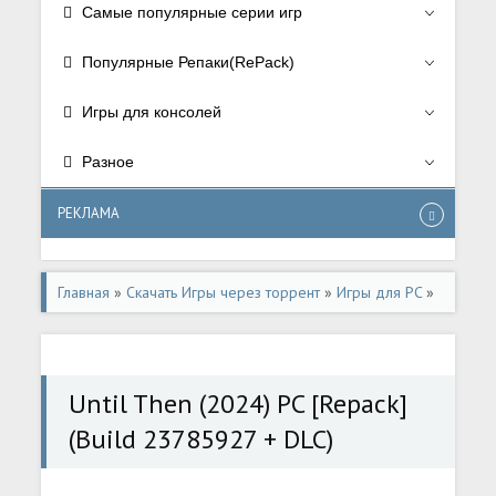
Самые популярные серии игр
Популярные Репаки(RePack)
Игры для консолей
Разное
РЕКЛАМА
Главная
»
Скачать Игры через торрент
»
Игры для PC
»
Приключения/Adventure
Until Then (2024) PC [Repack]
(Build 23785927 + DLC)