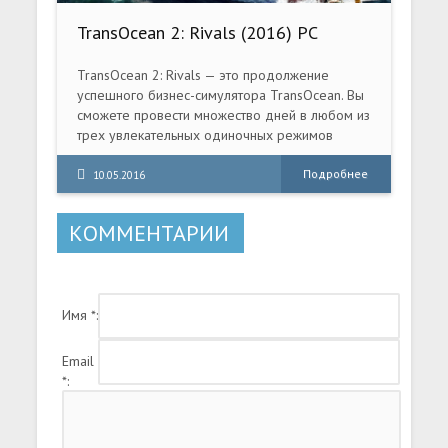
TransOcean 2: Rivals (2016) PC
TransOcean 2: Rivals — это продолжение
успешного бизнес-симулятора TransOcean. Вы
сможете провести множество дней в любом из
трех увлекательных одиночных режимов
(«Кампания», «Бесконечная игра» и
«Конкуренция») либо окунуться вместе с
Подробнее
10.05.2016
друзьями в захватывающую борьбу по сети.
Запустите собственную судоходную линию в
КОММЕНТАРИИ
одном из шестидесяти портов и начните
карьеру с небольшим флотом загрузочных
кораблей — самым маленьким типом судов в
TransOcean 2: Rivals.
Имя *:
Email
*: