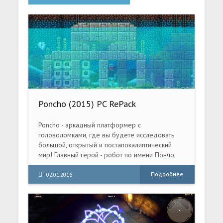
Poncho (2015) PC RePack
Poncho - аркадный платформер с
головоломками, где вы будете исследовать
большой, открытый и постапокалиптический
мир! Главный герой - робот по имени Пончо,
который ищет своего создателя. Особенностью
игры является возможность переключения
Подробнее
02.01.2016
между несколькими 2D-слоями. Робот, пончо и
приключения! Откройте для себя мир
мозаичного платформера со смещением и
найдите ответ на главный вопрос: кто же такой