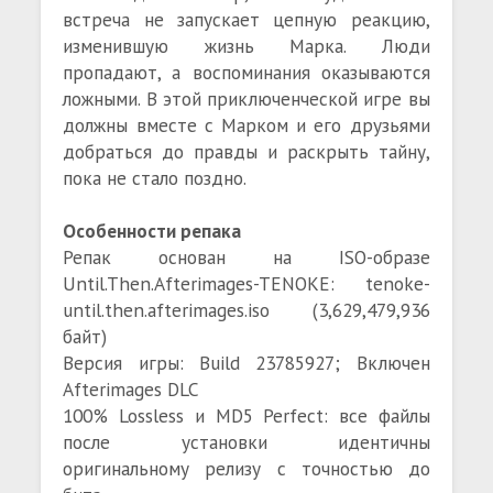
встреча не запускает цепную реакцию,
изменившую жизнь Марка. Люди
пропадают, а воспоминания оказываются
ложными. В этой приключенческой игре вы
должны вместе с Марком и его друзьями
добраться до правды и раскрыть тайну,
пока не стало поздно.
Особенности репака
Репак основан на ISO-образе
Until.Then.Afterimages-TENOKE: tenoke-
until.then.afterimages.iso (3,629,479,936
байт)
Версия игры: Build 23785927; Включен
Afterimages DLC
100% Lossless и MD5 Perfect: все файлы
после установки идентичны
оригинальному релизу с точностью до