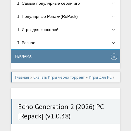
Самые популярные серии игр
Популярные Репаки(RePack)
Игры для консолей
Разное
РЕКЛАМА
Главная
»
Скачать Игры через торрент
»
Игры для PC
»
РПГ/RPG
Echo Generation 2 (2026) PC
[Repack] (v1.0.38)