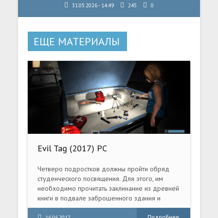
31.05.2026 - 14:49
245
0
ЕЩЕ МАТЕРИАЛЫ
Evil Tag (2017) PC
Четверо подростков должны пройти обряд
студенческого посвящения. Для этого, им
необходимо прочитать заклинание из древней
книги в подвале заброшенного здания и
провести там ночь. Они думали, что это будет
весело. Но произошло кое-что
Подробнее
16.06.2017