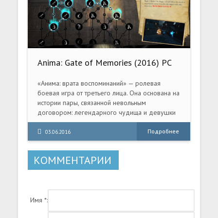
Anima: Gate of Memories (2016) PC
«Анима: врата воспоминаний» — ролевая
боевая игра от третьего лица. Она основана на
истории пары, связанной невольным
договором: легендарного чудища и девушки
без прошлого...
Они должны быть вместе, и их судьба
Подробнее
03.06.2016
меняется, когда они обнаруживают, что
втянуты в зловещую тайную войну. Во «Вратах
КОММЕНТАРИИ
воспоминаний» есть уникальная двойная
система, позволяющая управлять двумя
различными персонажами и быстро
переключаться, совершая множество
Имя *:
комбинаций.