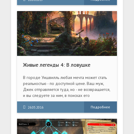
непредвиденное. Студенческая байка
оказалась правдой.
Живые легенды 4: В ловушке
желаний. Коллекционное издание
(2016) PC
В городе Уишвилль любая мечта может стать
реальностью - по доступной цене. Ваш муж,
Джек отправляется туда, но - не возвращается,
и вы следуете за ним, в поисках его
"потерянного рая".
Подробнее
26.05.2016