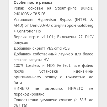
Особенности репака
Репак основан на Steam-рипе BuildID
24016036: 38.5 Гб
Установлен Hypervisor Bypass (INTEL &
AMD) от DenuvOwO с эмулятором Goldberg
+ Controller Fix
Версия игры: v1.1.01; Включены 27 DLC/
бонусов
Добавлен скрипт VBS.cmd v1.8
Добавлен собственный лаунчер для более
легкого запуска HV
100% Lossless и MD5 Perfect: все файлы
после установки идентичны
оригинальному релизу с точностью до
бита
НИЧЕГО не вырезано, НИЧЕГО не
перекодировано
Существенно улучшено сжатие (с 38.5 до
26.5 Гб)