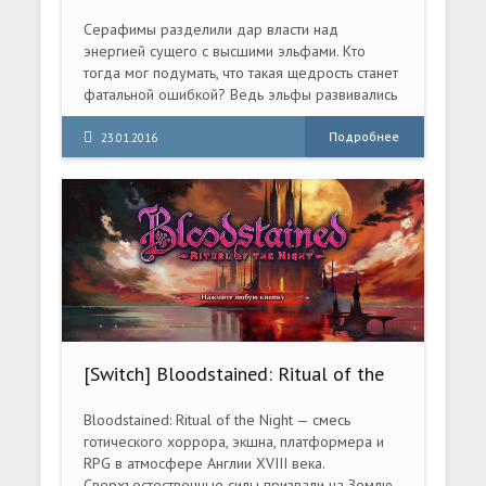
RePack от a1chem1st
Серафимы разделили дар власти над
энергией сущего с высшими эльфами. Кто
тогда мог подумать, что такая щедрость станет
фатальной ошибкой? Ведь эльфы развивались
настолько стремительно и вскоре некоторые
из них решили бросить вызов самим богам!
Подробнее
23.01.2016
Другая часть эльфийского общества выступила
против дерзких безумцев. Вся Анкария
раскололась надвое. Использовать энергию,
чтобы стать выше бессмертных, или спасти то,
что ещё не погибло, - теперь решать вам. Это
диск включает в себя лучшую RPG 2008 года
"Sacred 2: Падший ангел", а также её
продолжение "Sacred 2: Лед и Кровь", в
которой вас ожидают новые области, квесты и
головоломки, опасные приключения и могучие
[Switch] Bloodstained: Ritual of the
противники.
Night [NSP][RUS/Multi9]
Bloodstained: Ritual of the Night — смесь
готического хоррора, экшна, платформера и
RPG в атмосфере Англии XVIII века.
Сверхъестественные силы призвали на Землю