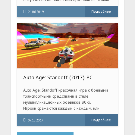
замок, населенный демонами, и
кристаллы-«осколки», полные магической силы.
Подробнее
21.06.2019
Играйте за Мириам — сироту, чье тело
медленно превращается в кристалл из-за
алхимического проклятия.
Auto Age: Standoff (2017) PC
Auto Age: Standoff красочная игра с боевыми
транспортными средствами в стиле
мультипликационных боевиков 80-х.
Игроки сражаются каждый с каждым, или
объединяются в команды, чтобы сокрушить
оборону врага и машины,
Подробнее
07.10.2017