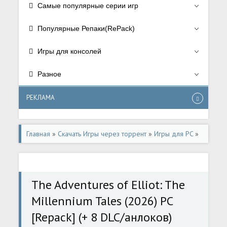
Самые популярные серии игр
Популярные Репаки(RePack)
Игры для консолей
Разное
РЕКЛАМА
Главная
»
Скачать Игры через торрент
»
Игры для PC
»
РПГ/RPG
The Adventures of Elliot: The
Millennium Tales (2026) PC
[Repack] (+ 8 DLC/анлоков)