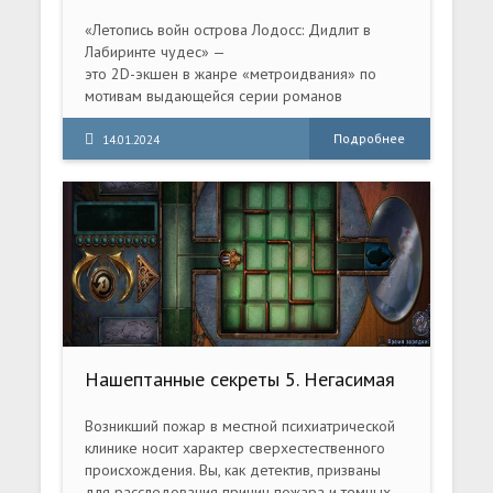
in Wonder Labyrinth (PPSA05347)
[01.000.001]
«Летопись войн острова Лодосс: Дидлит в
Лабиринте чудес» —
это 2D-экшен в жанре «метроидвания» по
мотивам выдающейся серии романов
«Летопись войн острова Лодосс»,
созданный при участии автора оригинальных
Подробнее
14.01.2024
книг Рё Мидзуно.
Нашептанные секреты 5. Негасимая
свеча. Коллекционное издание
(2016) PC
Возникший пожар в местной психиатрической
клинике носит характер сверхестественного
происхождения. Вы, как детектив, призваны
для расследования причин пожара и темных