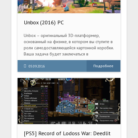
Unbox (2016) PC
Unbox – оригинальный 3D-платформер,
основанный на физике, в котором вы ступите в
роли самодоставляющейся картонной коробки.
Ваша задача будет заключаться в
тестировании нового революционного
почтового сервиса до его внедрения на
Подробнее
05.09.2016
рынок. Наслаждайтесь эпическим одиночным
приключением или пригласите своих друзей
для веселья в локальных
многопользовательских сражениях и гонках
для 4 игроков.
[PS5] Record of Lodoss War: Deedlit