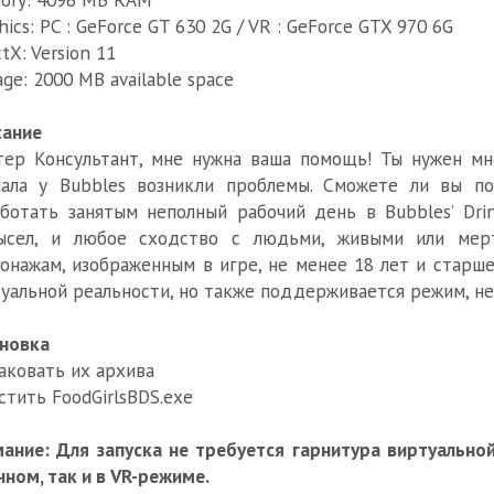
hics: PC : GeForce GT 630 2G / VR : GeForce GTX 970 6G
ctX: Version 11
age: 2000 MB available space
сание
ер Консультант, мне нужна ваша помощь! Ты нужен мн
иала у Bubbles возникли проблемы. Сможете ли вы п
ботать занятым неполный рабочий день в Bubbles’ Dri
ысел, и любое сходство с людьми, живыми или мерт
онажам, изображенным в игре, не менее 18 лет и старш
уальной реальности, но также поддерживается режим, не
новка
аковать их архива
стить FoodGirlsBDS.exe
ание: Для запуска не требуется гарнитура виртуальной
ном, так и в VR-режиме.