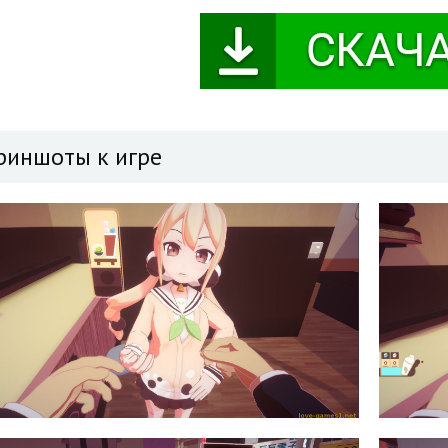
риншоты к игре