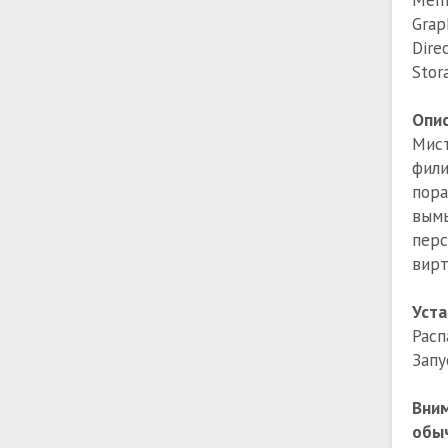
Grap
Dire
Stor
Опи
Мист
фил
пора
вым
перс
вирт
Уста
Расп
Запу
Вним
обыч