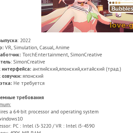
выпуска
: 2022
р:
VR, Simulation, Casual, Anime
аботчик:
TorchEntertainment, SimonCreative
тель
: SimonCreative
 интерфейса:
английский,японский,китайский (трад.)
 озвучки:
японский
этка:
Не требуется
темные требования
imum:
ires a 64-bit processor and operating system
windows10
ssor: PC : Intel i3-3220 / VR : Intel i5-4590
ory: 4096 MB RAM