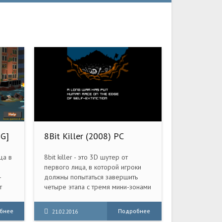
NG]
8Bit Killer (2008) PC
ца в
8bit killer - это 3D шутер от
первого лица, в которой игроки
—
должны попытаться завершить
т
четыре этапа с тремя мини-зонами
в каждом. 2488 год. Человечество
уже на грани вымирания после
бнее
Подробнее
21.02.2016
великой войны. Новая армия под