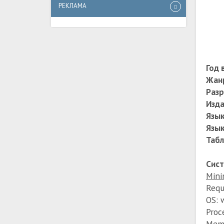
РЕКЛАМА
Год 
Жан
Разр
Изда
Язык
Язык
Табл
Сис
Min
Requ
OS: 
Proce
Mem