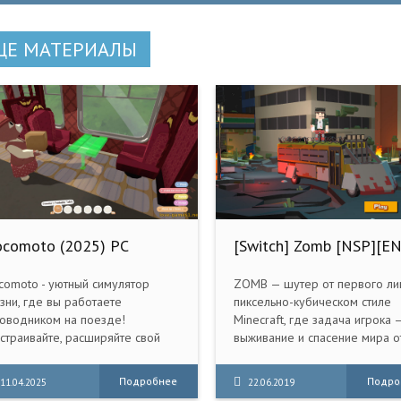
ЩЕ МАТЕРИАЛЫ
ocomoto (2025) PC
[Switch] Zomb [NSP][E
epack] (v1.0.1-114-
5996)
comoto - уютный симулятор
ZOMB — шутер от первого ли
зни, где вы работаете
пиксельно-кубическом стиле
оводником на поезде!
Minecraft, где задача игрока 
страивайте, расширяйте свой
выживание и спасение мира о
став и управляйте им, заботясь о
зомби.
лоритных пассажирах.
Подробнее
Подро
11.04.2025
22.06.2019