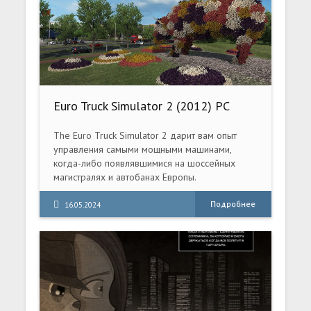
Euro Truck Simulator 2 (2012) PC
[Repack] (v1.57.2.2s + 103 DLC +
Мультиплеер)
The Euro Truck Simulator 2 дарит вам опыт
управления самыми мощными машинами,
когда-либо появлявшимися на шоссейных
магистралях и автобанах Европы.
Подробнее
16.05.2024