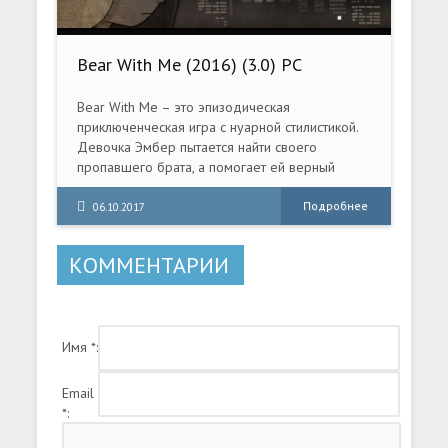
Bear With Me (2016) (3.0) PC
Bear With Me – это эпизодическая
приключенческая игра с нуарной стилистикой.
Девочка Эмбер пытается найти своего
пропавшего брата, а помогает ей верный
плюшевый медвежонок по имени Тед И.
Медведь.
Подробнее
06.10.2017
КОММЕНТАРИИ
Имя *:
Email
*: