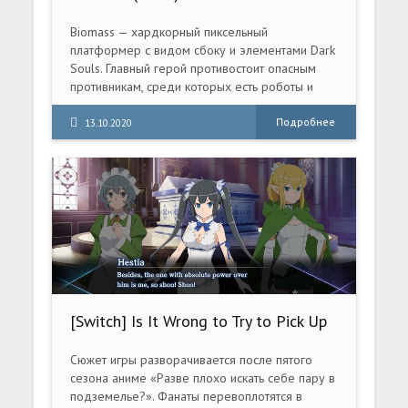
Biomass — хардкорный пиксельный
платформер с видом сбоку и элементами Dark
Souls. Главный герой противостоит опасным
противникам, среди которых есть роботы и
люди, вооруженные лазерными пушками и
мечами.
Подробнее
13.10.2020
[Switch] Is It Wrong to Try to Pick Up
Girls in a Dungeon (DanMachi) Familia
Myth Infinite Combate / Fullland of
Сюжет игры разворачивается после пятого
Water and Light [NSZ][ENG]
сезона аниме «Разве плохо искать себе пару в
подземелье?». Фанаты перевоплотятся в