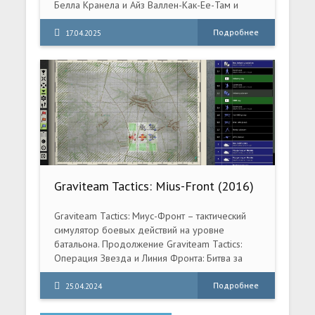
Белла Кранела и Айз Валлен-Как-Ее-Там и
познакомятся с легендой «Фулленд воды и
света»!..
Подробнее
17.04.2025
Graviteam Tactics: Mius-Front (2016)
PC [Repack] (v6.00.3598/1 + 29 DLC)
Graviteam Tactics: Миус-Фронт – тактический
симулятор боевых действий на уровне
батальона. Продолжение Graviteam Tactics:
Операция Звезда и Линия Фронта: Битва за
Харьков.
Подробнее
25.04.2024