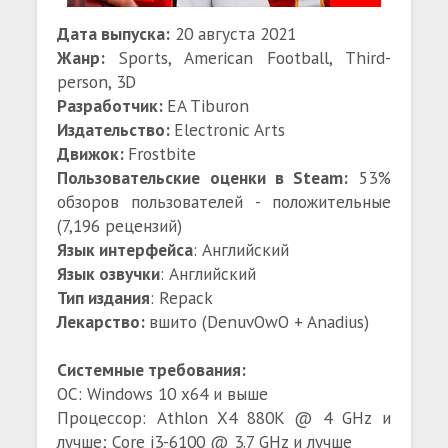
Дата выпуска:
20 августа 2021
Жанр:
Sports, American Football, Third-
person, 3D
Разработчик:
EA Tiburon
Издательство:
Electronic Arts
Движок:
Frostbite
Пользовательские оценки в Steam:
53%
обзоров пользователей - положительные
(7,196 рецензий)
Язык интерфейса
: Английский
Язык озвучки
: Английский
Тип издания
: Repack
Лекарство:
вшито (DenuvOwO + Anadius)
Системные требования:
ОС: Windows 10 x64 и выше
Процессор: Athlon X4 880K @ 4 GHz и
лучше; Core i3-6100 @ 3.7 GHz и лучше