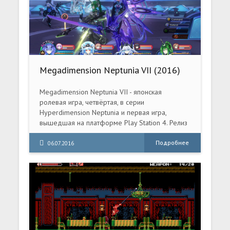
Megadimension Neptunia VII (2016)
PC
Megadimension Neptunia VII - японская
ролевая игра, четвёртая, в серии
Hyperdimension Neptunia и первая игра,
вышедшая на платформе Play Station 4. Релиз
состоялся 23 апреля 2015 года в Японии, в
феврале 2016 года игра вышла в Северной
Подробнее
06.07.2016
Америке и Европе. Игра выйдет в цифровом и
дисковом вариантах, и предложит игрокам
совершенно новую историю, новых
персонажей, три мира и столько же сюжетных
линий, улучшенную боевую систему с
мощными трансформациями и множество
подземелий.