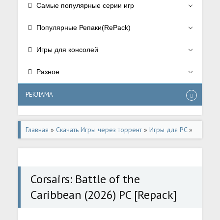
Самые популярные серии игр
Популярные Репаки(RePack)
Игры для консолей
Разное
РЕКЛАМА
Главная
»
Скачать Игры через торрент
»
Игры для PC
»
Стратегии/Strategy
Corsairs: Battle of the
Caribbean (2026) PC [Repack]