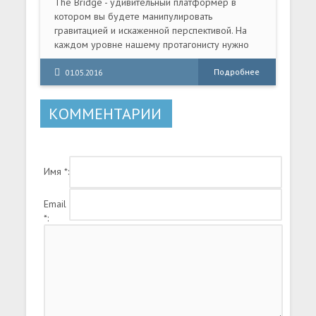
The Bridge - удивительный платформер в
котором вы будете манипулировать
гравитацией и искаженной перспективой. На
каждом уровне нашему протагонисту нужно
всего лишь найти ключ и открыть им дверь.
Подробнее
01.05.2016
КОММЕНТАРИИ
Имя *:
Email
*: