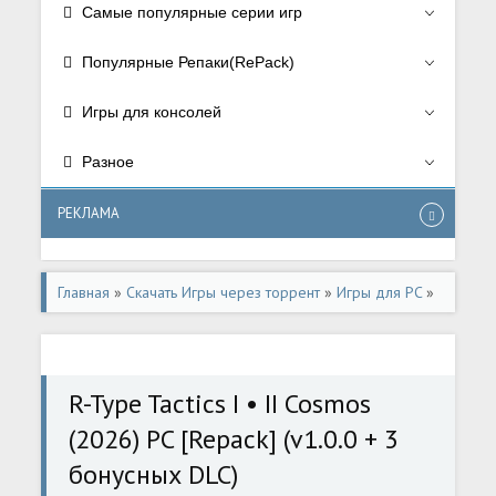
Самые популярные серии игр
Популярные Репаки(RePack)
Игры для консолей
Разное
РЕКЛАМА
Главная
»
Скачать Игры через торрент
»
Игры для PC
»
Стратегии/Strategy
R-Type Tactics I • II Cosmos
(2026) PC [Repack] (v1.0.0 + 3
бонусных DLC)