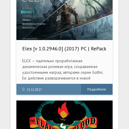
Elex [v 1.0.2946.0] (2017) PC | RePack
от qoob
ELEX — тщательно проработанная
динамическая ролевая игра, создаваемая
удостоенными наград авторами серии Gothic.
Ее действие разворачивается в новой
постапокалиптической научно-фантастической
вселенной: игроков ждет огромный
Подробнее
21.12.2017
бесшовный мир, полный ярких персонажей,
гротескных мутантов, моральных дилемм и
напряженных приключений.