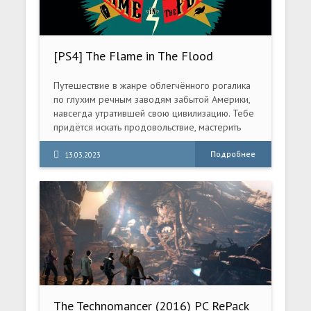
[PS4] The Flame in The Flood
Complete Edition (CUSA07205) [1.02]
Путешествие в жанре облегчённого рогалика
по глухим речным заводям забытой Америки,
навсегда утратившей свою цивилизацию. Тебе
придётся искать продовольствие, мастерить
приспособления и убегать от диких хищников.
Подробнее
13.03.2023
The Technomancer (2016) PC RePack