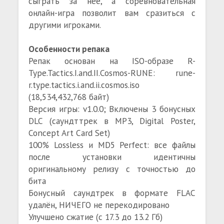
сыграть за неё, а соревновательная
онлайн-игра позволит вам сразиться с
другими игроками.
Особенности репака
Репак основан на ISO-образе R-
Type.Tactics.I.and.II.Cosmos-RUNE: rune-
r.type.tactics.i.and.ii.cosmos.iso
(18,534,432,768 байт)
Версия игры: v1.0.0; Включены 3 бонусных
DLC (саундттрек в MP3, Digital Poster,
Concept Art Card Set)
100% Lossless и MD5 Perfect: все файлы
после установки идентичны
оригинальному релизу с точностью до
бита
Бонусный саундтрек в формате FLAC
удалён, НИЧЕГО не перекодировано
Улучшено сжатие (с 17.3 до 13.2 Гб)