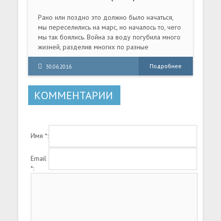
Рано или поздно это должно было начаться,
мы переселились на марс, но началось то, чего
мы так боялись. Война за воду погубила много
жизней, разделив многих по разные
баррикады и ожесточив общую
обстановку.Вам предстоит управлять за
Подробнее
30.06.2016
одного из техномантов, мастеров
электричества. На выбор будут даны сразу три
КОММЕНТАРИИ
боевых стиля. В качестве врагов: всяческие
мародеры, не самая дружелюбная фауна и
пара других фракций.В игре существует
разветвлённая сеть диалогов и ваш выбор
Имя *:
повлияет на ваше будущее.
Email
*: