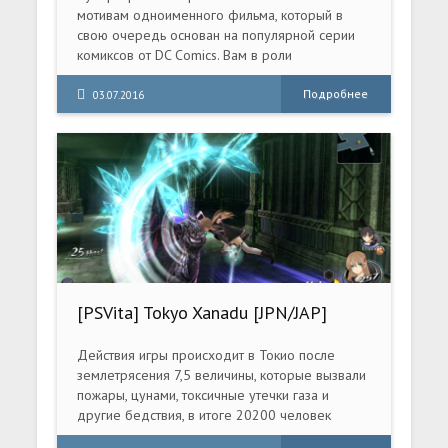
мотивам одноименного фильма, который в
свою очередь основан на популярной серии
комиксов от DC Comics. Вам в роли
талантливого летчика-испытателя Хэла
Джордана, который по воле случая стал
Подробнее
03.07.2016
членом Корпуса Зеленых Фонарей, предстоит
заняться наведением порядка на бескрайних
просторах космоса. У вас есть Кольцо Силы,
излучающее зеленую энергию, мощнейшее
оружие борьбы с агрессивными андроидами
Мэнхантерами, стремящимися во что бы то ни
стало уничтожить легендарный отряд
межгалактических сил.
[PSVita] Tokyo Xanadu [JPN/JAP]
Действия игры происходит в Токио после
землетрясения 7,5 величины, которые вызвали
пожары, цунами, токсичные утечки газа и
другие бедствия, в итоге 20200 человек
убиты и 7000 пропавшие без вести. Героем