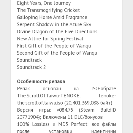
Eight Years, One Journey
The Transmogrifying Cricket
Galloping Horse Amid Fragrance
Serpent Shadow in the Azure Sky
Divine Dragon of the Five Directions
New Attire for Spring Festival
First Gift of the People of Wanqu
Second Gift of the People of Wanqu
Soundtrack
Soundtrack 2
Особенности репака
Репак основан на ISO-образе
The.Scroll.Of.Taiwu-TENOKE: tenoke-
the.scroll.of.taiwu.iso (20,401,369,088 байт)
Версия игры: v084.75 (Steam BuildID
23771904); Включены 11 DLC/бонусов
100% Lossless и MD5 Perfect: все файлы
после установки идентичны