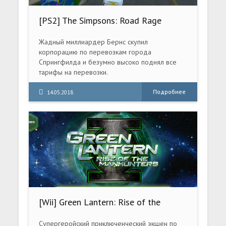
[PS2] The Simpsons: Road Rage
[RUS/ENG|NTSC]
Жадный миллиардер Бернс скупил
корпорацию по перевозкам города
Спрингфилда и безумно высоко поднял все
тарифы на перевозки.
Подробнее
14.05.2018
[Wii] Green Lantern: Rise of the
Manhunters [NTSC, ENG]
Супергеройский приключенческий экшен по