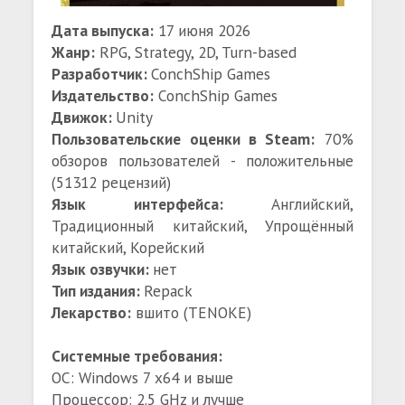
Дата выпуска:
17 июня 2026
Жанр:
RPG, Strategy, 2D, Turn-based
Разработчик:
ConchShip Games
Издательство:
ConchShip Games
Движок:
Unity
Пользовательские оценки в Steam:
70%
обзоров пользователей - положительные
(51312 рецензий)
Язык интерфейса:
Английский,
Традиционный китайский, Упрощённый
китайский, Корейский
Язык озвучки:
нет
Тип издания:
Repack
Лекарство:
вшито (TENOKE)
Системные требования:
ОС: Windows 7 x64 и выше
Процессор: 2.5 GHz и лучше