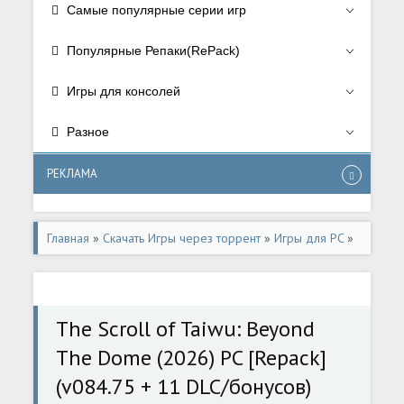
Самые популярные серии игр
Популярные Репаки(RePack)
Игры для консолей
Разное
РЕКЛАМА
Главная
»
Скачать Игры через торрент
»
Игры для PC
»
Стратегии/Strategy
,
РПГ/RPG
The Scroll of Taiwu: Beyond
The Dome (2026) PC [Repack]
(v084.75 + 11 DLC/бонусов)