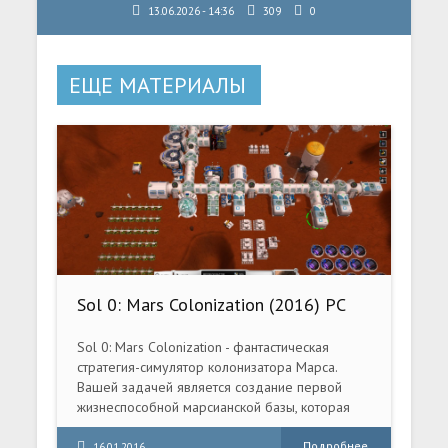
13.06.2026 - 14:36
309
0
ЕЩЕ МАТЕРИАЛЫ
Sol 0: Mars Colonization (2016) PC
Sol 0: Mars Colonization - фантастическая
стратегия-симулятор колонизатора Марса.
Вашей задачей является создание первой
жизнеспособной марсианской базы, которая
может существовать в суровых условиях
Красной планеты. Также следует уделить
Подробнее
16.01.2016