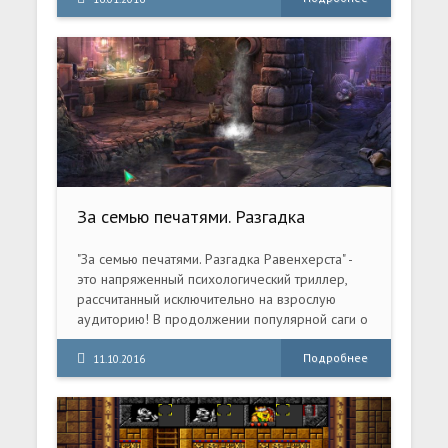
внимание освоению марсианских пород,
нахождению воды и полезных ископаемых, а
также скоплений метана, для предотвращения
чрезвычайных ситуаций.
За семью печатями. Разгадка
Равенхерста. Коллекционное
издание (2015) PC
"За семью печатями. Разгадка Равенхерста" -
это напряженный психологический триллер,
рассчитанный исключительно на взрослую
аудиторию! В продолжении популярной саги о
Далимарах вы станете свидетелями событий,
произошедших с Алистером в
Подробнее
11.10.2016
психиатрической клинике.