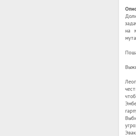
Опис
Доли
зада
на 
мута
Поша
Выжи
Леоп
чест
чтоб
Эмбе
гарп
Выби
угро
Эва