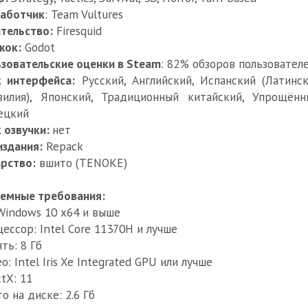
работчик
: Team Vultures
тельство:
Firesquid
жок:
Godot
зовательские оценки в Steam
: 82% обзоров пользователе
к интерфейса:
Русский, Английский, Испанский (Латинск
зилия), Японский, Традиционный китайский, Упрощённ
ецкий
 озвучки:
нет
издания:
Repack
рство:
вшито (TENOKE)
емные требования:
Windows 10 x64 и выше
ессор: Intel Core 11370H и лучше
ть: 8 Гб
о: Intel Iris Xe Integrated GPU или лучше
ctX: 11
о на диске: 2.6 Гб