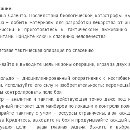
ание:
на Саленто. Последствия биологической катастрофы. 
ча – добыть материалы для разработки лекарства от и
миссии и приготовьтесь к тактическому выживанию
нтами. Найдите ключ к спасению человечества.
говая тактическая операция по спасению
вайте и выводите цель из зоны операции, играя за двух 
ольдо — дисциплинированный оперативник с несгибае
и. Используйте его силу и изобретательность: перемеща
ы контролировать поле боя.
р — аналитик и тактик, действующая точно даже под 
унный пистолет для манёвров по локации и контроля пози
райте тактику с умом – ресурсы ограничены, а за каж
за. Крадитесь, выходите из боя и продумывайте каждый 
куация цели — ваша главная задача. Выжить и выбра