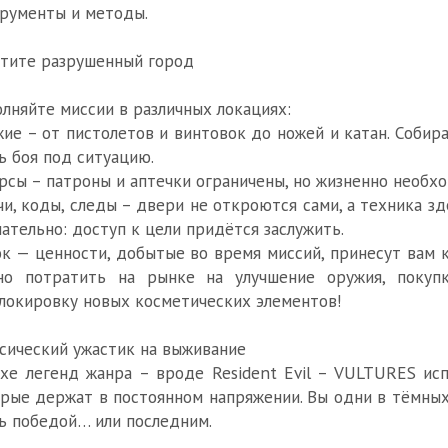
рументы и методы.
тите разрушенный город
лняйте миссии в различных локациях:
ие – от пистолетов и винтовок до ножей и катан. Собир
ь боя под ситуацию.
рсы – патроны и аптечки ограничены, но жизненно необх
и, коды, следы – двери не откроются сами, а техника з
ательно: доступ к цели придётся заслужить.
к — ценности, добытые во время миссий, принесут вам 
но потратить на рынке на улучшение оружия, покуп
локировку новых косметических элементов!
сический ужастик на выживание
хе легенд жанра – вроде Resident Evil – VULTURES исп
рые держат в постоянном напряжении. Вы одни в тёмных
ь победой… или последним.