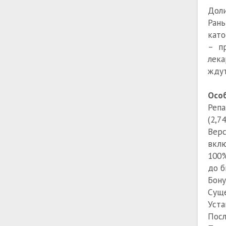
Доли
Рань
като
– п
лека
ждут
Особ
Репа
(2,7
Верс
вклю
100%
до б
Бону
Суще
Уста
Посл