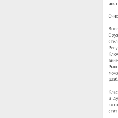
инст
Очис
Выпо
Оруж
стил
Ресу
Ключ
вним
Рыно
мож
разб
Клас
В ду
кото
стат