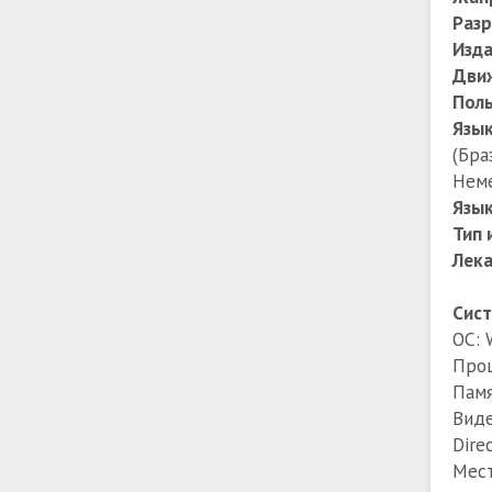
Раз
Изда
Дви
Поль
Язы
(Бра
Нем
Язык
Тип 
Лека
Сист
ОС: 
Проц
Памя
Виде
Dire
Мест