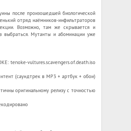
руины после произошедшей биологической
ленький отряд наёмников-инфильтраторов
екции. Возможно, там же скрывается и
в выбраться. Мутанты и абоминации уже
E: tenoke-vultures.scavengers.of.death.iso
онтент (саундтрек в MP3 + артбук + обои)
ентичны оригинальному релизу с точностью
екодировано