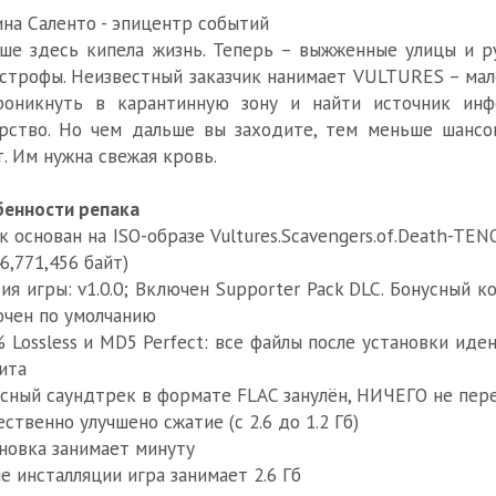
на Саленто - эпицентр событий
ше здесь кипела жизнь. Теперь – выжженные улицы и 
строфы. Неизвестный заказчик нанимает VULTURES – ма
роникнуть в карантинную зону и найти источник инф
рство. Но чем дальше вы заходите, тем меньше шансо
. Им нужна свежая кровь.
енности репака
к основан на ISO-образе Vultures.Scavengers.of.Death-TENOK
46,771,456 байт)
ия игры: v1.0.0; Включен Supporter Pack DLC. Бонусный к
чен по умолчанию
 Lossless и MD5 Perfect: все файлы после установки ид
ита
сный саундтрек в формате FLAC занулён, НИЧЕГО не пер
ственно улучшено сжатие (с 2.6 до 1.2 Гб)
новка занимает минуту
е инсталляции игра занимает 2.6 Гб