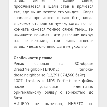
взгляд липнет к вашей спине,
просачивается в щели стен и прячется
там, где вы не можете его увидеть. Когда
аномалии проникают в ваш быт, когда
знакомое становится чужим, когда ночная
комната кажется темнее самой тьмы... вы
начинаете понимать, что давление вокруг
вас не исчезает, стоит лишь отвести
взгляд - ведь оно никогда и не уходило.
Особенности репака
Репак основан на ISO-образе
Dread.Neighbor-TENOKE: tenoke-
dread.neighbor.iso (12,391,874,560 байт)
100% Lossless и MD5 Perfect: все файлы
после установки идентичны
оригинальному релизу с точностью до
бита
НИЧЕГО не вырезано, НИЧЕГО не