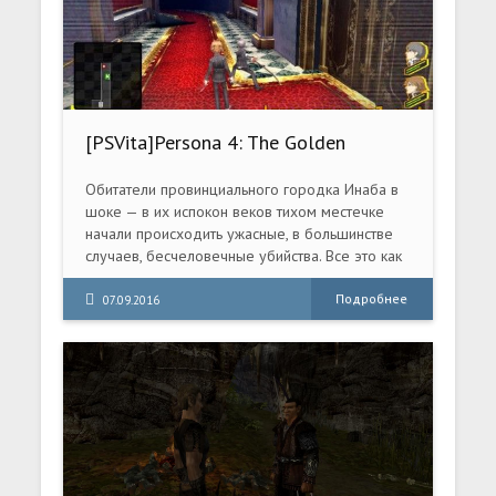
[PSVita]Persona 4: The Golden
[USA/ENG+JAP][UNDUB]
Обитатели провинциального городка Инаба в
шоке — в их испокон веков тихом местечке
начали происходить ужасные, в большинстве
случаев, бесчеловечные убийства. Все это как
снег на голову, во все лопатки.
Подробнее
07.09.2016