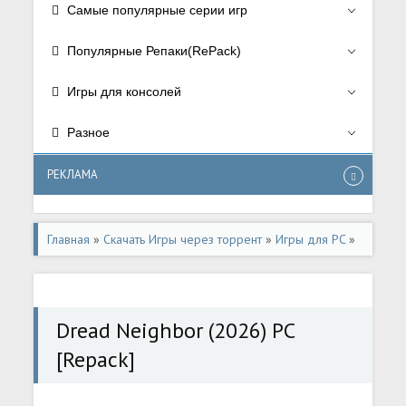
Самые популярные серии игр
Популярные Репаки(RePack)
Игры для консолей
Разное
РЕКЛАМА
Главная
»
Скачать Игры через торрент
»
Игры для PC
»
Ужасы/Horror
,
Приключения/Adventure
Dread Neighbor (2026) PC
[Repack]