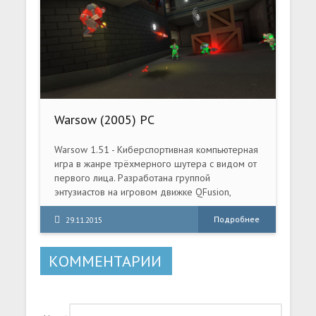
Warsow (2005) PC
Warsow 1.51 - Киберспортивная компьютерная
игра в жанре трёхмерного шутера с видом от
первого лица. Разработана группой
энтузиастов на игровом движке QFusion,
который, в свою очередь, является
модифицированной версией движка id Tech 2.
Подробнее
29.11.2015
КОММЕНТАРИИ