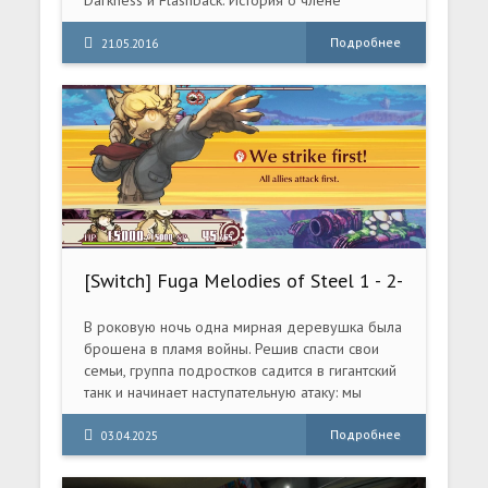
Darkness и Flashback. История о члене
команды исследователей космоса, который
потерял свою любовь и не может никак
Подробнее
21.05.2016
принять этот факт. Находки древних писаний о
вечном существовании во время одного из
его последних экспедиций заставляет
вернуться туда в поисках смысла самой жизни.
[Switch] Fuga Melodies of Steel 1 - 2-
3 [NSZ][RUS/Multi]
В роковую ночь одна мирная деревушка была
брошена в пламя войны. Решив спасти свои
семьи, группа подростков садится в гигантский
танк и начинает наступательную атаку: мы
должны бороться во что бы то ни стало!
Подробнее
03.04.2025