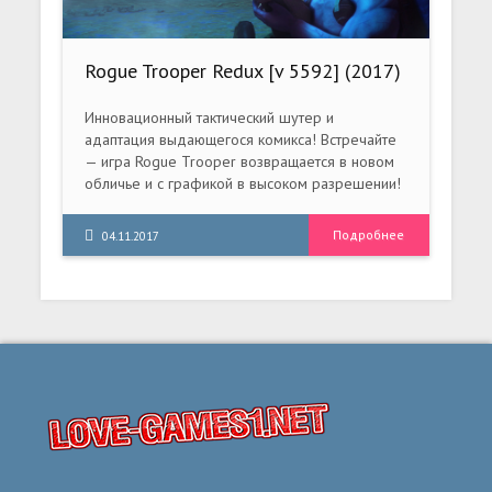
Rogue Trooper Redux [v 5592] (2017)
PC | RePack от qoob
Инновационный тактический шутер и
адаптация выдающегося комикса! Встречайте
— игра Rogue Trooper возвращается в новом
обличье и с графикой в высоком разрешении!
Ваш ждут знаменитые бои и взрывы в шутере
от третьего лица о предательстве и мести в
Подробнее
04.11.2017
галактических масштабах.