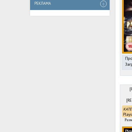
РЕКЛАМА
Про
Заг
[
[R
КАТЕ
Plays
Разм