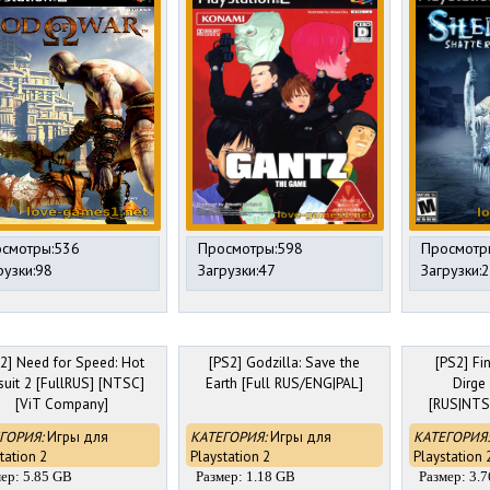
смотры:536
Просмотры:598
Просмотр
рузки:98
Загрузки:47
Загрузки:
2] Need for Speed: Hot
[PS2] Godzilla: Save the
[PS2] Fin
suit 2 [FullRUS] [NTSC]
Earth [Full RUS/ENG|PAL]
Dirge
[ViT Company]
[RUS|NTSC
ГОРИЯ:
Игры для
КАТЕГОРИЯ:
Игры для
КАТЕГОРИЯ:
tation 2
Playstation 2
Playstation 
ер: 5.85 GB
Размер: 1.18 GB
Размер: 3.