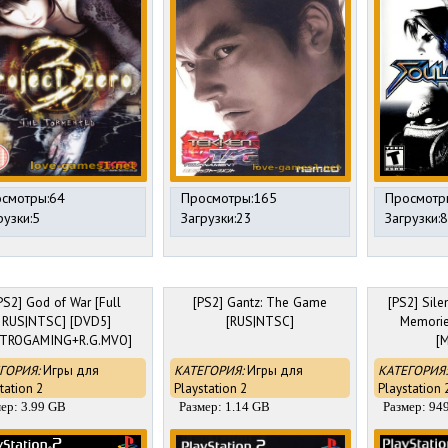
смотры:64
Просмотры:165
Просмотр
рузки:5
Загрузки:23
Загрузки:8
PS2] God of War [Full
[PS2] Gantz: The Game
[PS2] Silen
RUS|NTSC] [DVD5]
[RUS|NTSC]
Memorie
ETROGAMING+R.G.MVO]
[M
ГОРИЯ:
Игры для
КАТЕГОРИЯ:
Игры для
КАТЕГОРИЯ:
tation 2
Playstation 2
Playstation 
ер: 3.99 GB
Размер: 1.14 GB
Размер: 94