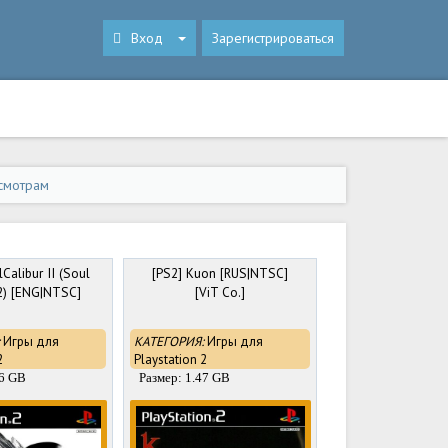
Вход
Зарегистрироваться
смотрам
Calibur II (Soul
[PS2] Kuon [RUS|NTSC]
 2) [ENG|NTSC]
[ViT Co.]
Игры для
КАТЕГОРИЯ:
Игры для
2
Playstation 2
06 GB
Размер: 1.47 GB