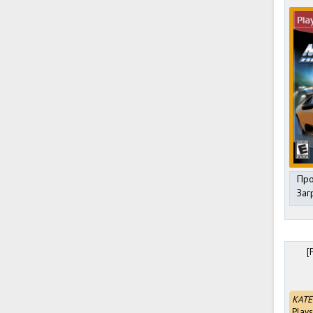
Про
Заг
[
КАТЕ
Plays