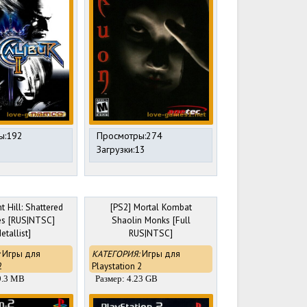
ы:192
Просмотры:274
Загрузки:13
t Hill: Shattered
[PS2] Mortal Kombat
s [RUS|NTSC]
Shaolin Monks [Full
etallist]
RUS|NTSC]
Игры для
КАТЕГОРИЯ:
Игры для
2
Playstation 2
9.3 MB
Размер: 4.23 GB