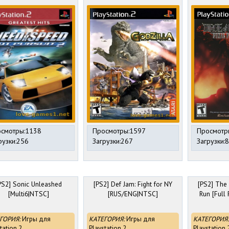
смотры:1138
Просмотры:1597
Просмотр
рузки:256
Загрузки:267
Загрузки:
PS2] Sonic Unleashed
[PS2] Def Jam: Fight for NY
[PS2] The
[Multi6|NTSC]
[RUS/ENG|NTSC]
Run [Full
ГОРИЯ:
Игры для
КАТЕГОРИЯ:
Игры для
КАТЕГОРИЯ:
tation 2
Playstation 2
Playstation 