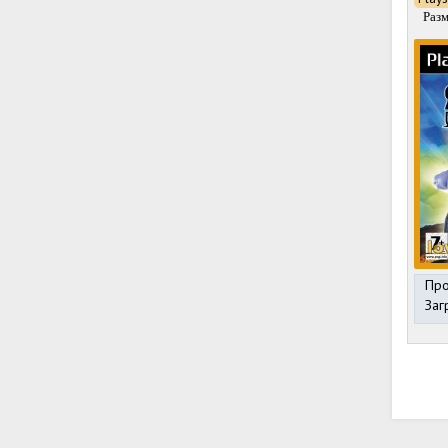
Разм
Про
Заг