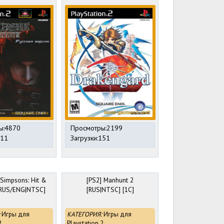
ы:4870
Просмотры:2199
811
Загрузки:151
 Simpsons: Hit &
[PS2] Manhunt 2
 RUS/ENG|NTSC]
[RUS|NTSC] [1С]
Игры для
КАТЕГОРИЯ:
Игры для
2
Playstation 2