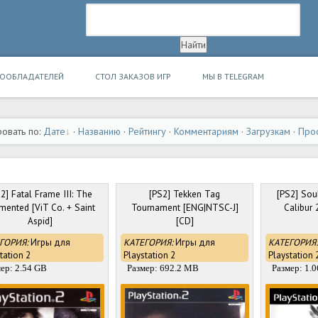
ВООБЛАДАТЕЛЕЙ
СТОЛ ЗАКАЗОВ ИГР
МЫ В TELEGRAM
овать по:
Дате
·
Названию
·
Рейтингу
·
Комментариям
·
Загрузкам
·
Про
2] Fatal Frame III: The
[PS2] Tekken Tag
[PS2] Soul
mented [ViT Co. + Saint
Tournament [ENG|NTSC-J]
Calibur
Aspid]
[CD]
ГОРИЯ:
Игры для
КАТЕГОРИЯ:
Игры для
КАТЕГОРИЯ:
tation 2
Playstation 2
Playstation 
ер: 2.54 GB
Размер: 692.2 MB
Размер: 1.