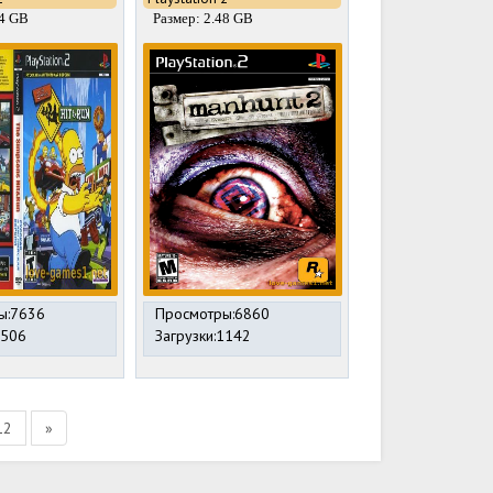
24 GB
Размер: 2.48 GB
ы:7636
Просмотры:6860
2506
Загрузки:1142
12
»