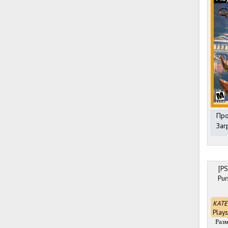
Про
Заг
[PS
Pur
КАТЕ
Plays
Разм