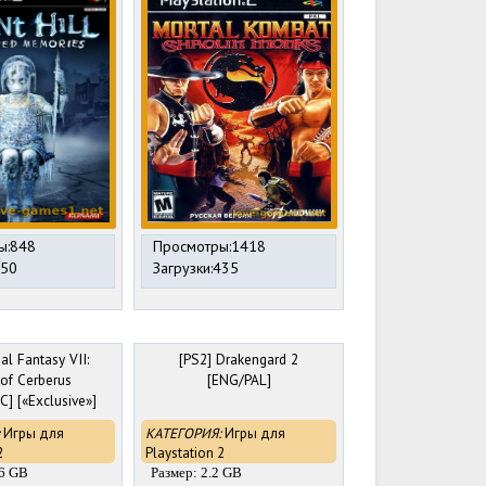
ы:848
Просмотры:1418
250
Загрузки:435
al Fantasy VII:
[PS2] Drakengard 2
 of Cerberus
[ENG/PAL]
] [«Exclusive»]
Игры для
КАТЕГОРИЯ:
Игры для
2
Playstation 2
76 GB
Размер: 2.2 GB