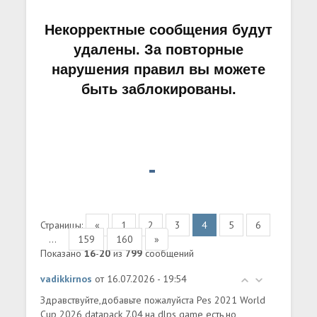
Некорректные сообщения будут
удалены. За повторные
нарушения правил вы можете
быть заблокированы.
Страницы:
«
1
2
3
4
5
6
...
159
160
»
Показано
16
-
20
из
799
сообщений
vadikkirnos
от 16.07.2026 - 19:54
Здравствуйте,добавьте пожалуйста Pes 2021 World
Cup 2026 datapack 7.04,на dlps game есть,но