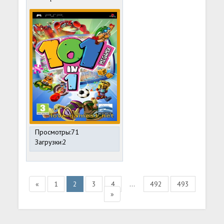
Просмотры:71
Загрузки:2
«
1
2
3
4
...
492
493
»