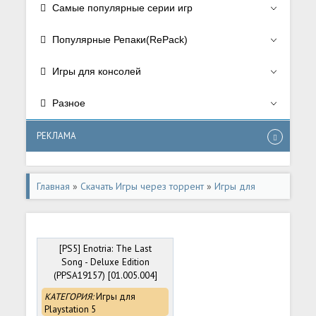
Самые популярные серии игр
Популярные Репаки(RePack)
Игры для консолей
Разное
РЕКЛАМА
Главная
»
Скачать Игры через торрент
»
Игры для
консолей
[PS5] Enotria: The Last
Song - Deluxe Edition
(PPSA19157) [01.005.004]
КАТЕГОРИЯ:
Игры для
Playstation 5