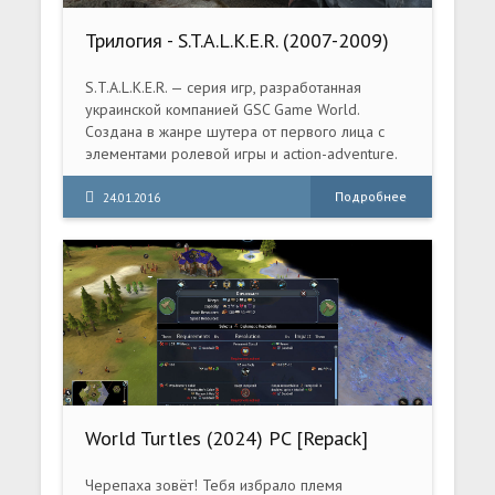
Трилогия - S.T.A.L.K.E.R. (2007-2009)
PC | RePack от R.G. Energy
S.T.A.L.K.E.R. — серия игр, разработанная
украинской компанией GSC Game World.
Создана в жанре шутера от первого лица с
элементами ролевой игры и action-adventure.
События игр разворачиваются в нынешнее
время, в альтернативном мире на территории
Подробнее
24.01.2016
Украины
World Turtles (2024) PC [Repack]
(v1.0 (Release))
Черепаха зовёт! Тебя избрало племя