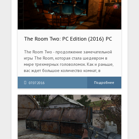
The Room Two: PC Edition (2016) PC
RePack
The Room Two - продолжение замечательной
игры The Room, которая стала шедевром в
мире трехмерных головоломок. Как и раньше,
вас ждет большое количество комнат, в
которых вам нужно решить различные задачи.
Без выполнения нужной задачи, вы не
Подробнее
07.07.2016
сможете продвинутся дальше. В игре
неплохая трехмерная графика и очень
увлекательный геймплей, который не требует
подробного описания. Ведь многие играли в
первую часть игры. Шикарная атмосферная
головоломка, не похожая на другие игры
этого жанра.