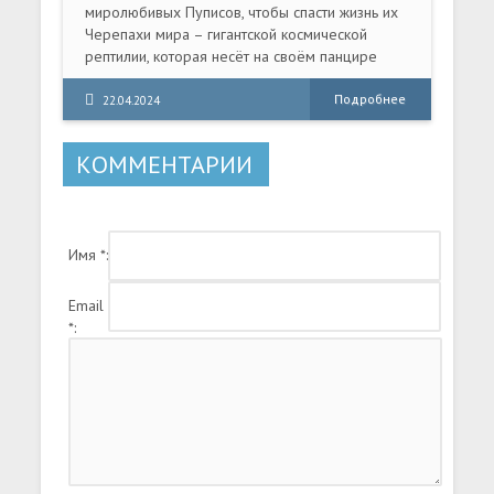
миролюбивых Пуписов, чтобы спасти жизнь их
Черепахи мира – гигантской космической
рептилии, которая несёт на своём панцире
весь известный им мир.
Подробнее
22.04.2024
КОММЕНТАРИИ
Имя *:
Email
*: