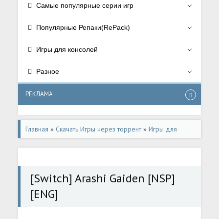
Самые популярные серии игр
Популярные Репаки(RePack)
Игры для консолей
Разное
РЕКЛАМА
Главная
»
Скачать Игры через торрент
»
Игры для
консолей
»
Игры для Nintendo Switch
[Switch] Arashi Gaiden [NSP]
[ENG]