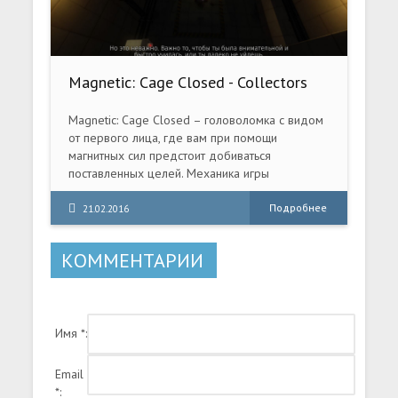
Magnetic: Cage Closed - Collectors
Edition [v 1.09] (2015) PC | RePack от
R.G. Механики
Magnetic: Cage Closed – головоломка с видом
от первого лица, где вам при помощи
магнитных сил предстоит добиваться
поставленных целей. Механика игры
сфокусирована вокруг особого инструмента –
магнитной пушки, позволяющей создавать
Подробнее
21.02.2016
электромагнитные поля с позитивными или
отрицательными зарядами. В Magnetic: Cage
КОММЕНТАРИИ
Closed вы выступите в роли заключенного,
плененного в огромной, постоянно
изменяющей свою конфигурацию тюрьме с
кучей смертельно опасных ловушек и
Имя *:
секретов. Поначалу здесь все покажется
загадочным, но вскоре вы начнете понимать,
что ваш единственный шанс выжить – это
Email
освоение магнитной пушки, которая поможет
*: