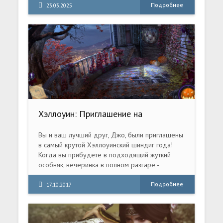
Подробнее
23.03.2025
Хэллоуин: Приглашение на
вечеринку. Коллекционное издание
(2017) PC
Вы и ваш лучший друг, Джо, были приглашены
в самый крутой Хэллоуинский шиндиг года!
Когда вы прибудете в подходящий жуткий
особняк, вечеринка в полном разгаре -
зажигаются фонари, гости танцуют ...
Подробнее
17.10.2017