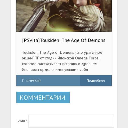
[PSVita]Toukiden: The Age Of Demons
[EUR/ENG]
Toukiden: The Age of Demons - это ураганное
экшн-РПГ от студии Японской Omega Force,
которое рассказывает историю о древнем
Японском ордене, именующими себя
Мононофу. Этот орден на протяжении долгих
почти 1000 лет защищают землю от нашествия
Подробнее
07.09.2016
всевозможных демонических существ,
уберегают землян от истребления и
КОММЕНТАРИИ
порабощения страшными чудовищами и
другого мира.
Имя *: