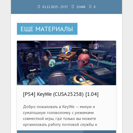
01.12.2025 - 23:57
15448
0
ЕЩЕ МАТЕРИАЛЫ
[PS4] KeyWe (CUSA25258) [1.04]
Добро пожаловать в KeyWe — милую и
суматошную головоломку с режимами
совместной игры, где только вы можете
организовать работу почтовой службы и
доставить письма во что бы то ни стало!