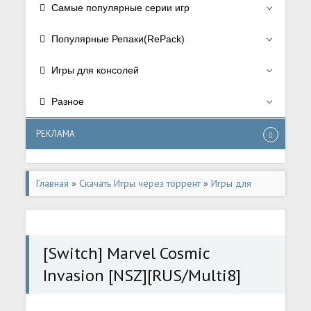
Самые популярные серии игр
Популярные Репаки(RePack)
Игры для консолей
Разное
РЕКЛАМА
Главная
»
Скачать Игры через торрент
»
Игры для
консолей
»
Игры для Nintendo Switch
[Switch] Marvel Cosmic
Invasion [NSZ][RUS/Multi8]