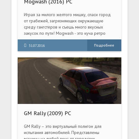
Mogwash (2016) PC
Играя за милого желтого мишку, спаси город
от грабежей, загрязняющих окружающую
среду гангстеров и съешь много вкусных
закусок по пути! Mogwash - это куча ретро
благости в одном восхитительном гигантском
пироге!
Подробнее
31.07.2016
GM Rally (2009) PC
GM Rally – это виртуальный полигон для
испытания автомобилей. Представлены
машины на любой вкус: от городских