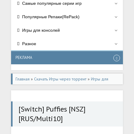
Самые популярные серии игр
Популярные Репаки(RePack)
Игры для консолей
Разное
РЕКЛАМА
Главная
»
Скачать Игры через торрент
»
Игры для
консолей
»
Игры для Nintendo Switch
[Switch] Puffies [NSZ]
[RUS/Multi10]