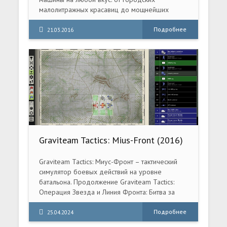
малолитражных красавиц до мощнейших
вездеходов, презрительно взирающих на
бездорожье- Opel, Chevrolet, Saab с
Подробнее
21.03.2016
разнообразными гоночными параметрами.
Выбранную машину можно испытать на
двадцати пяти трассах, которые проходят по
побережью Средиземного моря.
Graviteam Tactics: Mius-Front (2016)
PC [Repack] (v6.00.3598/1 + 29 DLC)
Graviteam Tactics: Миус-Фронт – тактический
симулятор боевых действий на уровне
батальона. Продолжение Graviteam Tactics:
Операция Звезда и Линия Фронта: Битва за
Харьков.
Подробнее
25.04.2024