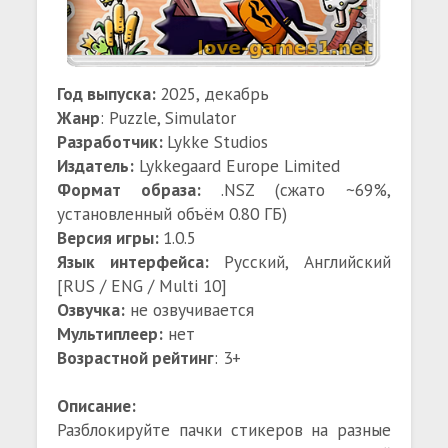
Год выпуска:
2025, декабрь
Жанр
: Puzzle, Simulator
Разработчик:
Lykke Studios
Издатель:
Lykkegaard Europe Limited
Формат образа:
.NSZ (сжато ~69%,
установленный объём 0.80 ГБ)
Версия игры:
1.0.5
Язык интерфейса:
Русский, Английский
[RUS / ENG / Multi 10]
Озвучка:
не озвучивается
Мультиплеер:
нет
Возрастной рейтинг
: 3+
Описание:
Разблокируйте пачки стикеров на разные