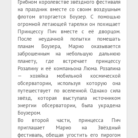
Грибном королевстве звёздного фестиваля
на праздник вместе со своим воздушным
флотом вторгается Боузер. С помощью
огромной летающей тарелки он похищает
Принцессу Пич вместе с её дворцом.
После неудачной попытки помешать
планам Боузера, Марио оказывается
заброшенным на небольшую дальнюю
планету, где встречает принцессу
Розалину и её компаньона Люма. Розалина
— хозяйка мобильной космической
обсерватории, используя которую она
путешествует по вселенной. Однако сила
звёзд, которая выступала источником
энергии обсерватории, была украдена
Боузером.
Во второй части, принцесса Пич
приглашает Марио на Звёздный
фестиваль, обещая угостить его пирогом