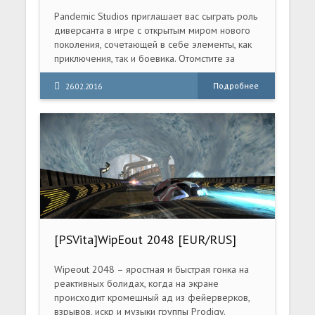
Pandemic Studios приглашает вас сыграть роль
диверсанта в игре с открытым миром нового
поколения, сочетающей в себе элементы, как
приключения, так и боевика. Отомстите за
гибель своих близких, выследив их убийц в
оккупированном нацистами Париже. Вам
Подробнее
26.02.2016
предстоит сражаться, карабкаться и водить
машину. Это первая игра, в которой
пользователю предстоит вплотную заняться
диверсиями в стилизованном Париже 1940-х
годов, где женщины прекрасны, подвиги
грандиозны, а возмездие неотвратимо.
[PSVita]WipEout 2048 [EUR/RUS]
Wipeout 2048 – яростная и быстрая гонка на
реактивных болидах, когда на экране
происходит кромешный ад из фейерверков,
взрывов, искр и музыки группы Prodigy.