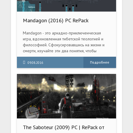
Mandagon (2016) PC RePack
Mandagon - это аркадно-приключенческая
игра, вдохновленная тибетской теологией и
философией. Сфокусировавшись на жизни и
смерти, изучайте эти два понятия, чтобы
совершить истинное жертвоприношение...
Короткий, дзен-буддистский платформер,
Подробнее
09.08.2016
предлагающий вам на время воплотиться в
каменного истуканчика, поскакать по
красочным тибетским скалам, помедитировать
над туманными изречениями изваяний,
полюбоваться милой пиксельной графике.
The Saboteur (2009) PC | RePack от
R.G. Механики