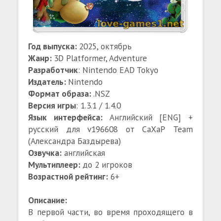
Год выпуска:
2025, октябрь
Жанр:
3D Platformer, Adventure
Разработчик
: Nintendo EAD Tokyo
Издатель:
Nintendo
Формат образа:
.NSZ
Версия игры
: 1.3.1 / 1.4.0
Язык интерфейса:
Английский [ENG] +
русский для v196608 от СаХаР Team
(Александра Баздырева)
Озвучка:
английская
Мультиплеер:
до 2 игроков
Возрастной рейтинг:
6+
Описание:
В первой части, во время проходящего в