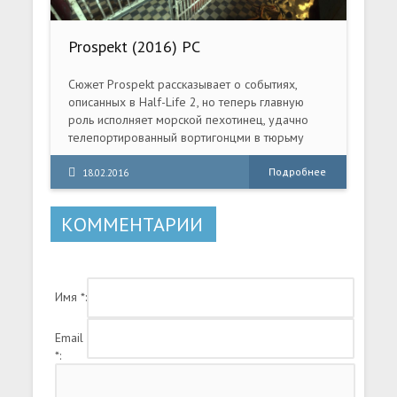
Prospekt (2016) PC
Сюжет Prospekt рассказывает о событиях,
описанных в Half-Life 2, но теперь главную
роль исполняет морской пехотинец, удачно
телепортированный вортигонцми в тюрьму
«Нова Проспект». В тюрьме содержат Гордона
Фримена и ваша цель — вызволить его из
Подробнее
18.02.2016
клетки.
КОММЕНТАРИИ
Имя *:
Email
*: