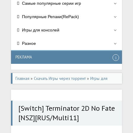
Самые популярные серии игр
Популярные Репаки(RePack)
Игры для консолей
Разное
РЕКЛАМА
Главная
»
Скачать Игры через торрент
»
Игры для
консолей
»
Игры для Nintendo Switch
[Switch] Terminator 2D No Fate
[NSZ][RUS/Multi11]