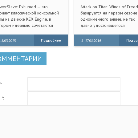
werSlave: Exhumed — это
Attack on Titan: Wings of Free
риант классической консольной
базируется на первом сезоне
ры на движке KEX Engine, в
одноименного аниме, не так
тором идеально сочетаются
давно удостоившегося
рсии для PlayStation и Saturn.
экранизации. Сюжет повествуе
нашествии армии гигантских
Подробнее
Подро
18.03.2025
27.08.2016
людоедов, сумевших практич
полностью уничтожить
человечество.
ОММЕНТАРИИ
:
 *: