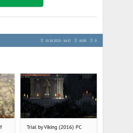
15.10.2023 - 16:17
6150
0
f
Trial by Viking (2016) PC