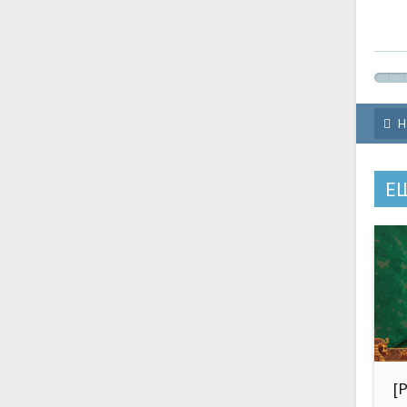
Н
Е
[
(