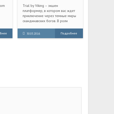
dom
Trial by Viking – экшен
платформер, в котором вас ждет
приключение через темные миры
скандинавских богов. В роли
т о
отважного викинга вам предстоит
исследовать огромное количество
бнее
Подробнее
30.03.2016
ески
мрачных подземелий, отыскать
сокровища, избежать смертельных
ловушек, решать сложные
головоломки, а также сражаться с
коварными врагами.
Приобретенные по мере
прохождения навыки и различное
снаряжение помогут вам в вашем
непростом деле.