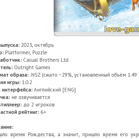
выпуска:
2023, октябрь
р:
Platformer, Puzzle
аботчик:
Casual Brothers Ltd.
тель:
Outright Games
мат образа:
.NSZ (сжато ~29%, установленный объём 1.49 
ия игры:
1.0.2
к интерфейса:
Английский [ENG]
чка:
не озвучивается
типлеер:
до 2 игроков
астной рейтинг:
6+
ание:
ло время Рождества, а значит, пришло время его укр