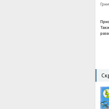
Грин
Прис
Так
раза
Ск