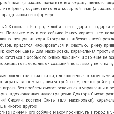
рный план (а заодно помогите его сердцу немного вы
гите Гринчу осуществить его коварный план (а заодно 
 праздничном платформере!
ый Ктошка в Ктограде любит петь, дарить подарки и 
т! Помогите ему и его собачке Максу украсть все пода
ливых певцов из хора Ктограда и избежать всей рожд
бутов, придется маскироваться. К счастью, Гринчу при
и: костюм Санты для маскировки, карамельная трость-л
о кататься в особых гоночных локациях, и это еще не в
мораживать надоедливых созданий, вставших у него на пу
лая рождественская сказка, вдохновленная красочными 
о играть вдвоем за одним устройством, где второй игро
 игроки без проблем смогут освоиться в управлении и р
рия, вдохновленная иллюстрациями Доктора Сьюза: разг
ия! Снежки, костюм Санты (для маскировки), карамел
ц и многое другое!
гите Гринчу и его собачке Максу проникнуть в город и у