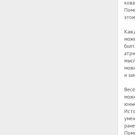
кова
Помо
этом
Кажд
може
болт
атри
мысл
можн
и за
Весё
можн
юные
Исто
умен
ране
Помо