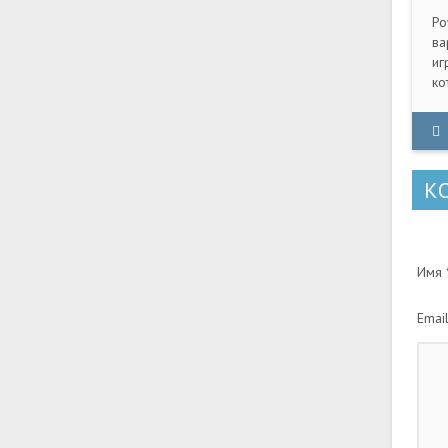
Po
ва
иг
ко
ве
К
Имя *
Email