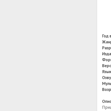
Год 
Жан
Разр
Изда
Фор
Верс
Язы
Озву
Муль
Возр
Опис
Приш