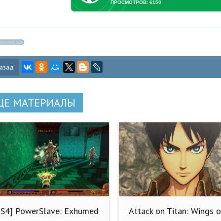
ПРОСМОТРОВ: 6150
азад
ЩЕ МАТЕРИАЛЫ
PS4] PowerSlave: Exhumed
Attack on Titan: Wings o
CUSA30926) [1.04]
Freedom (2016) PC