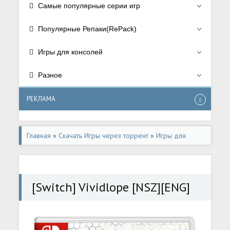
Самые популярные серии игр
Популярные Репаки(RePack)
Игры для консолей
Разное
РЕКЛАМА
Главная
»
Скачать Игры через торрент
»
Игры для
консолей
»
Игры для Nintendo Switch
[Switch] Vividlope [NSZ][ENG]