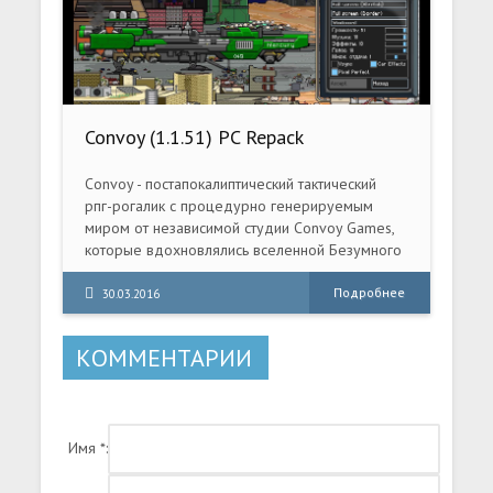
Convoy (1.1.51) PC Repack
Convoy - постапокалиптический тактический
рпг-рогалик с процедурно генерируемым
миром от независимой студии Convoy Games,
которые вдохновлялись вселенной Безумного
Макса и известным инди-хитом FTL: Faster
Than Light. События игры разворачиваются на
Подробнее
30.03.2016
поверхности планеты. Цивилизация находится
на грани уничтожения, а единственным
КОММЕНТАРИИ
средством выживания стали боевые машины.
Имя *: