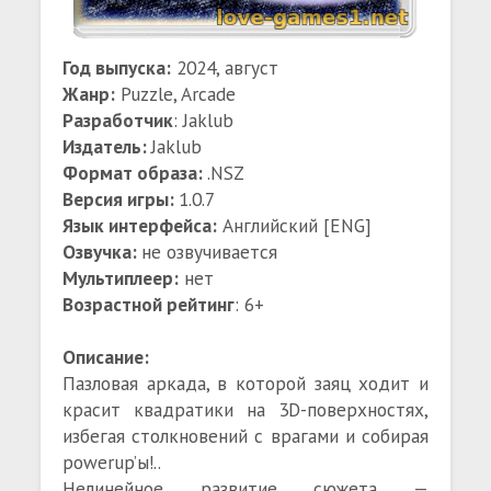
Год выпуска:
2024, август
Жанр:
Puzzle, Arcade
Разработчик
: Jaklub
Издатель:
Jaklub
Формат образа:
.NSZ
Версия игры:
1.0.7
Язык интерфейса:
Английский [ENG]
Озвучка:
не озвучивается
Мультиплеер:
нет
Возрастной рейтинг
: 6+
Описание:
Пазловая аркада, в которой заяц ходит и
красит квадратики на 3D-поверхностях,
избегая столкновений с врагами и собирая
powerup’ы!..
Нелинейное развитие сюжета —