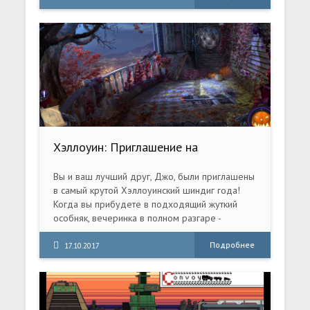
Хэллоуин: Приглашение на
вечеринку. Коллекционное издание
(2017) PC
Вы и ваш лучший друг, Джо, были приглашены
в самый крутой Хэллоуинский шиндиг года!
Когда вы прибудете в подходящий жуткий
особняк, вечеринка в полном разгаре -
зажигаются фонари, гости танцуют ...
Подробнее
17.10.2017