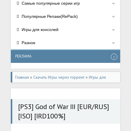
Самые популярные серии игр
Популярные Репаки(RePack)
Игры для консолей
Разное
РЕКЛАМА
Главная
»
Скачать Игры через торрент
»
Игры для
консолей
»
Игры для Playstation 3
[PS3] God of War III [EUR/RUS]
[ISO] [IRD100%]