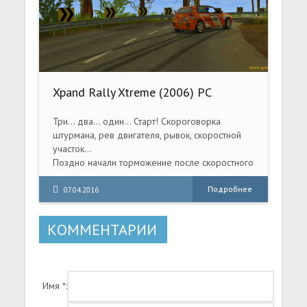
Xpand Rally Xtreme (2006) PC
Три… два… один… Старт! Скороговорка
штурмана, рев двигателя, рывок, скоростной
участок…
Поздно начали торможение после скоростного
участка перед крутым поворотом? Почти
вылетели, но чудом удалось удержаться на
Подробнее
07.04.2016
трассе? Чувствуете всплеск адреналина? Не
удивительно! Симулятор экстремального
КОММЕНТАРИИ
вождения Xpand Rally Xtreme позволяет
почувствовать себя настоящим гонщиком и
обеспечивает действительно острые
ощущения.
Имя *: