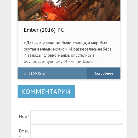
Ember (2016) PC
«Давным-давно не было солнца, и мир был
окутан вечным мраком. И разверзлись небеса.
И звезды, словно маяки, опустились в
беспросветную тьму. И имя им было —
Эмберы. Могущественные и мудрые друиды
древней расы Светоносцев, блуждающей по
Подробнее
11.09.2016
орбите в поисках света. Они исполнили ритуал
пробуждения и пробудили Эмберов из
КОММЕНТАРИИ
глубокого сна. Внезапно мир озарил яркий
свет, и была снята завеса тьмы.
Имя *:
Email
*: