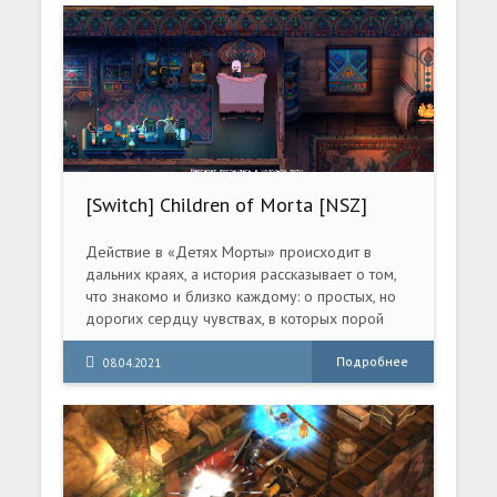
воспоминаний» есть уникальная двойная
система, позволяющая управлять двумя
различными персонажами и быстро
переключаться, совершая множество
комбинаций
[Switch] Children of Morta [NSZ]
[RUS/Multi7]
Действие в «Детях Морты» происходит в
дальних краях, а история рассказывает о том,
что знакомо и близко каждому: о простых, но
дорогих сердцу чувствах, в которых порой
бывает трудно признаться, о любви и надежде,
тоске и сомнениях, потерях и великих жертвах,
Подробнее
08.04.2021
на которые мы идем ради спасения тех, кто
нам особенно дорог.