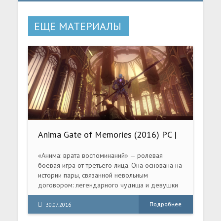
ЕЩЕ МАТЕРИАЛЫ
Anima Gate of Memories (2016) PC |
RePack от Valdeni
«Анима: врата воспоминаний» — ролевая
боевая игра от третьего лица. Она основана на
истории пары, связанной невольным
договором: легендарного чудища и девушки
без прошлого... Они должны быть вместе, и их
судьба меняется, когда они обнаруживают, что
Подробнее
30.07.2016
втянуты в зловещую тайную войну. Во «Вратах