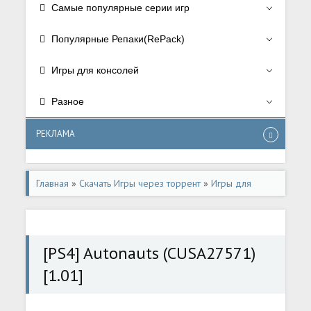
Самые популярные серии игр
Популярные Репаки(RePack)
Игры для консолей
Разное
РЕКЛАМА
Главная
»
Скачать Игры через торрент
»
Игры для
консолей
»
Игры для Playstation 4
[PS4] Autonauts (CUSA27571)
[1.01]