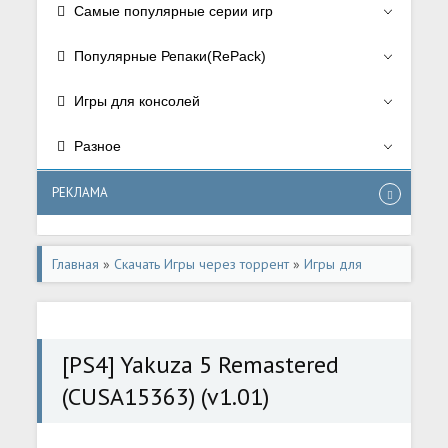
Самые популярные серии игр
Популярные Репаки(RePack)
Игры для консолей
Разное
РЕКЛАМА
Главная
»
Скачать Игры через торрент
»
Игры для
консолей
»
Игры для Playstation 4
[PS4] Yakuza 5 Remastered
(CUSA15363) (v1.01)