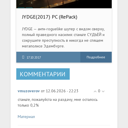
JYDGE(2017) PC (RePack)
JYDGE — анти-roguelike шутер с видом сверху,
полный праведного насилия: станьте СYДЬЁЙ и
сокрушите преступность в никогда не спящем
мегаполисе Эдембʏрге.
Подробнее
17.10.2017
КОММЕНТАРИИ
vmuzoverov
от 12.06.2026 - 22:23
0
станьте, пожалуйста на раздачу, мне осталось
только 0,2%
Материал