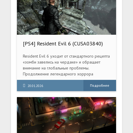
[PS4] Resident Evil 6 (CUSA03840)
[1.01]
Resident Evil 6 уходит от стандартного рецепта
«зомби завелись на чердаке» и обращает
внимание на глобальные проблемы.
Продолжение легендарного хоррора
расширяет масштаб повествования,
рассказывания о противостоянии
Подробнее
20.01.2026
смертоносному вирусу по всему миру.