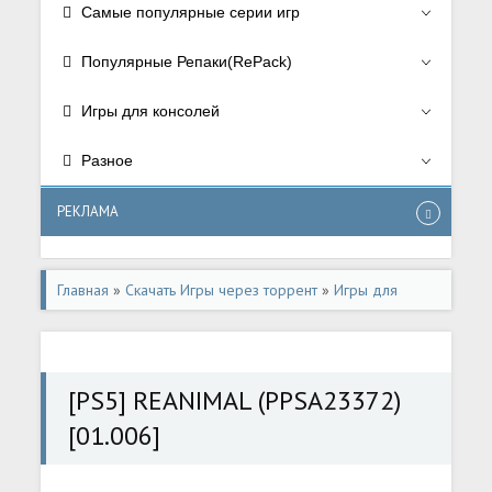
Самые популярные серии игр
Популярные Репаки(RePack)
Игры для консолей
Разное
РЕКЛАМА
Главная
»
Скачать Игры через торрент
»
Игры для
консолей
»
Игры для Playstation 5
[PS5] REANIMAL (PPSA23372)
[01.006]