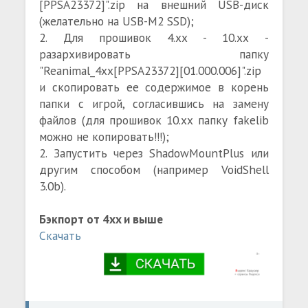
[PPSA23372]".zip на внешний USB-диск
(желательно на USB-M2 SSD);
2. Для прошивок 4.хх - 10.хх -
разархивировать папку
"Reanimal_4xx[PPSA23372][01.000.006]".zip
и скопировать ее содержимое в корень
папки с игрой, согласившись на замену
файлов (для прошивок 10.хх папку fakelib
можно не копировать!!!);
2. Запустить через ShadowMountPlus или
другим способом (например VoidShell
3.0b).
Бэкпорт от 4xx и выше
Скачать