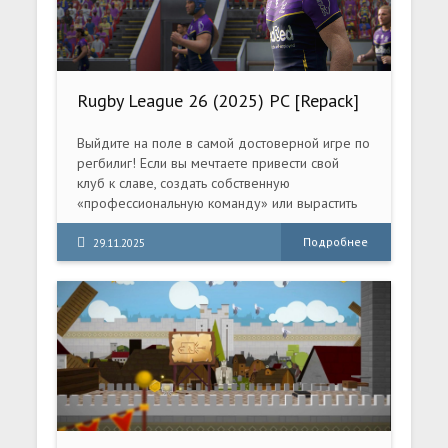
Rugby League 26 (2025) PC [Repack]
Выйдите на поле в самой достоверной игре по
регбилиг! Если вы мечтаете привести свой
клуб к славе, создать собственную
«профессиональную команду» или вырастить
суперзвезду с нуля, Rugby League 26 дает
ВАМ все возможности.
Подробнее
29.11.2025