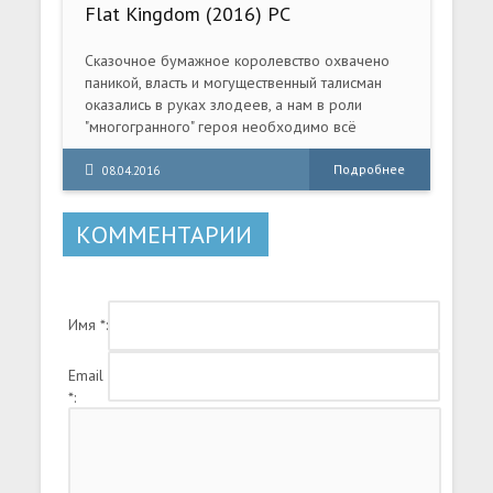
Flat Kingdom (2016) PC
Сказочное бумажное королевство охвачено
паникой, власть и могущественный талисман
оказались в руках злодеев, а нам в роли
"многогранного" героя необходимо всё
исправить. Помимо решения головоломок
будут и жаркие схватки с врагами. Ну и боссов
Подробнее
08.04.2016
тоже завезут на потеху.
КОММЕНТАРИИ
Имя *:
Email
*: