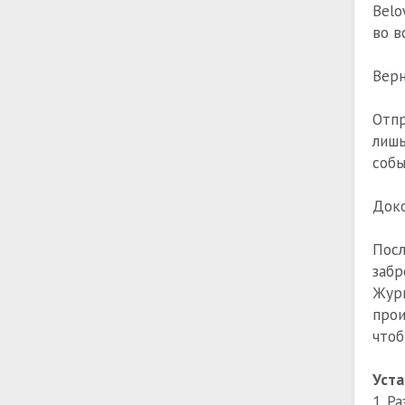
Belo
во в
Верн
Отпр
лиш
собы
Доко
Пос
заб
Журн
прои
чтоб
Уста
1. Р