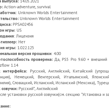
 выпуска:
14.05.2021
р:
Action-adventure, survival
работчик
: Unknown Worlds Entertainment
тельство:
Unknown Worlds Entertainment
диска:
PPSA02456
он игры
: US
издания
: Лицензия
типлеер:
Нет
ия игры:
1.022.125
имальная версия прошивки
: 4.00
отоспособность проверена:
Да, PS5 Pro 9.60 + внешний
zflow 1.14
к интерфейса:
Русский, Английский, Китайский (упрощ
нция), Немецкий, Венгерский, Итальянский, Японски
зилия), Словацкий, Испанский, Испанский (Мексика), Турец
 озвучки:
Русский*, Английский
после установки русской озвучки(см. секцию "Установка и з
ание: