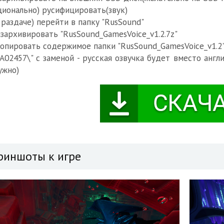
ионально) русифицировать(звук)
в раздаче) перейти в папку "RusSound"
азархивировать "RusSound_GamesVoice_v1.2.7z"
копировать содержимое папки "RusSound_GamesVoice_v1.2"
A02457\" с заменой - русская озвучка будет вместо англ
ужно)
риншоты к игре