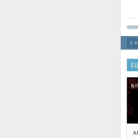
Н
Е
Al