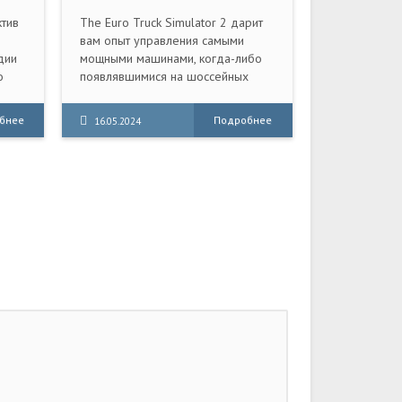
(2012) PC [Repack]
(v1.57.2.2s + 103 DLC +
ктив
The Euro Truck Simulator 2 дарит
Мультиплеер)
з
вам опыт управления самыми
дии
мощными машинами, когда-либо
о
появлявшимися на шоссейных
роизведением звуков.
кто
магистралях и автобанах Европы.
бнее
Подробнее
16.05.2024
ой
ные
х
co