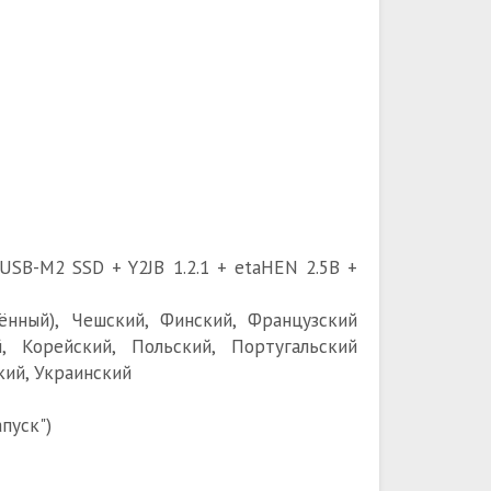
 USB-M2 SSD + Y2JB 1.2.1 + etaHEN 2.5B +
ённый), Чешский, Финский, Французский
й, Корейский, Польский, Португальский
кий, Украинский
апуск")