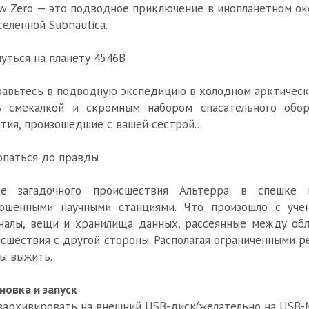
w Zero — это подводное приключение в инопланетном ок
селенной Subnautica.
уться на планету 4546B
авьтесь в подводную экспедицию в холодном арктическ
ь смекалкой и скромным набором спасательного обор
тия, произошедшие с вашей сестрой...
паться до правды
ле загадочного происшествия Альтерра в спешке п
рошенными научными станциями. Что произошло с уче
алы, вещи и хранилища данных, рассеянные между обл
сшествия с другой стороны. Располагая ограниченными р
ы выжить.
новка и запуск
азархивировать на внешний USB-диск(желательно на USB-