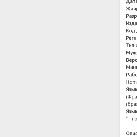
Дата
Жан
Раз
Изда
Код 
Реги
Тип 
Муль
Верс
Мин
Раб
Item
Язы
(Фра
(Бра
Язык
* - 
Опис