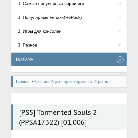
Самые популярные серии игр
Популярные Репаки(RePack)
Игры для консолей
Разное
РЕКЛАМА
Главная
»
Скачать Игры через торрент
»
Игры для
консолей
»
Игры для Playstation 5
[PS5] Tormented Souls 2
(PPSA17322) [01.006]