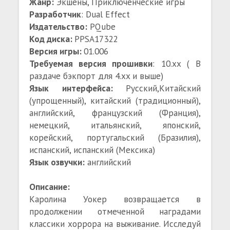
Жанр:
Экшены, Приключенческие игры
Разработчик
: Dual Effect
Издательство:
PQube
Код диска:
PPSA17322
Версия игры:
01.006
Требуемая версия прошивки
: 10.xx ( В
раздаче бэкпорт для 4.xx и выше)
Язык интерфейса:
Русский,Китайский
(упрощенный), китайский (традиционный),
английский, французский (Франция),
немецкий, итальянский, японский,
корейский, португальский (Бразилия),
испанский, испанский (Мексика)
Язык озвучки:
английский
Описание:
Каролина Уокер возвращается в
продолжении отмеченной наградами
классики хоррора на выживание. Исследуй