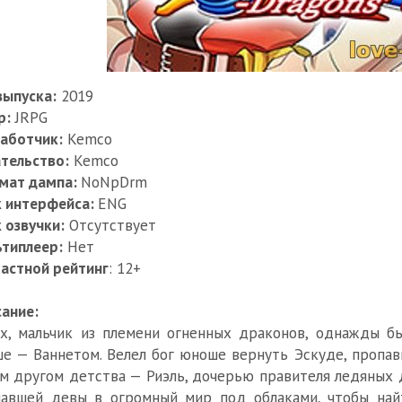
выпуска:
2019
р:
JRPG
аботчик:
Kemco
тельство:
Kemco
мат дампа:
NoNpDrm
к интерфейса:
ENG
 озвучки:
Отсутствует
типлеер:
Нет
астной рейтинг
: 12+
ание:
х, мальчик из племени огненных драконов, однажды б
е — Ваннетом. Велел бог юноше вернуть Эскуде, пропав
м другом детства — Риэль, дочерью правителя ледяных 
авшей девы в огромный мир под облаками, чтобы най