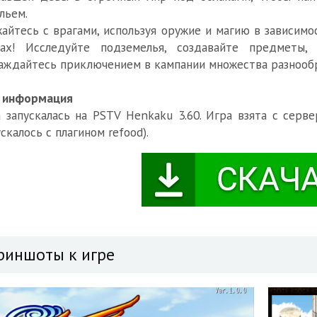
льем.
айтесь с врагами, используя оружие и магию в зависим
вах! Исследуйте подземелья, создавайте предметы,
аждайтесь приключением в кампании множества разнообр
. информация
 запускалась на PSTV Henkaku 3.60. Игра взята с серв
ускалось с плагином refood).
риншоты к игре