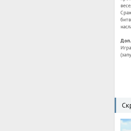
весе
Сраж
бит
насл
Доп
Игра
(зап
Ск