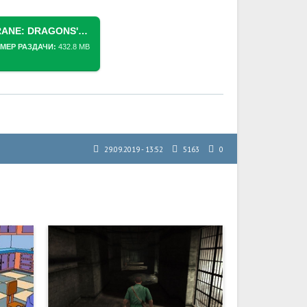
СКАЧАТЬ ТОРРЕНТ [PS VITA] FRANE: DRAGONS' ODYSSEY [NONPDRM] [ENG]
МЕР РАЗДАЧИ:
432.8 MB
29.09.2019 - 13:52
5163
0