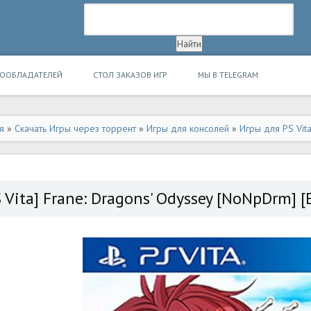
ВООБЛАДАТЕЛЕЙ
СТОЛ ЗАКАЗОВ ИГР
МЫ В TELEGRAM
я
»
Скачать Игры через торрент
»
Игры для консолей
»
Игры для PS Vit
S Vita] Frane: Dragons' Odyssey [NoNpDrm] [