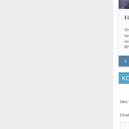
E
PC
От
пр
но
RP
со
Ср
вы
сп
би
К
си
Имя *
Email