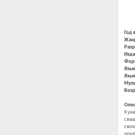
Год 
Жан
Разр
Изда
Фор
Язы
Язык
Муль
Возр
Опис
Куна
свыш
свои
проп