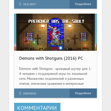
Кочевников и Огненный Народ.
Подробнее
18.12.2017
Demons with Shotguns (2016) PC
Demons with Shotguns - кровавый шутер для 1-
4 человек с поддержкой игры по локальной
сети. Множество подземелий и различных
этапов, эпические сражения и интересные
режимы придутся по вкусу даже самому
привередливому игроку. Demons with
Подробнее
26.04.2016
Shotguns отправит игроков побеждать силы
Зла, но борьба будет идти не за равновесие и
КОММЕНТАРИИ
спокойствие мира, а за души игроков. В игре