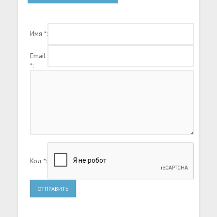
вас ждет множество подземелий и эпических
битв, которые поразят даже самого заядлого
игромана.
Имя *:
Email
*:
Код *:
ОТПРАВИТЬ