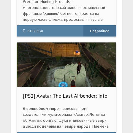
Predator: Hunting Grounds -
многопользовательский экшен, посвященный
франшизе "Хищник". Сеттинг опирается на
первую часть фильма, предоставляя густые
джунгли в качестве играбельных локаций.
Подробнее
04.09.2020
[PS2] Avatar The Last Airbender: Into
The Inferno [RUS|NTSC]
В волшебном мире, нарисованном
создателями мультсериала «Аватар: Легенда
об Аанге», обитают духи и диковинные звери,
а люди поделены на четыре народа: Племена
Воды, Королевство Земли, Воздушных