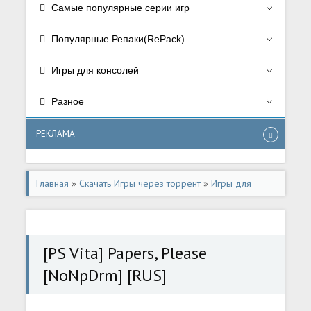
Самые популярные серии игр
Популярные Репаки(RePack)
Игры для консолей
Разное
РЕКЛАМА
Главная
»
Скачать Игры через торрент
»
Игры для
консолей
»
Игры для PS Vita
[PS Vita] Papers, Please
[NoNpDrm] [RUS]