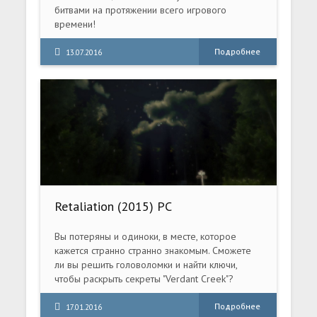
битвами на протяжении всего игрового
времени!
Настали темные времена. Группа злых
корпораций захватила крупные мегаполисы.
Подробнее
13.07.2016
Retaliation (2015) PC
Вы потеряны и одиноки, в месте, которое
кажется странно странно знакомым. Сможете
ли вы решить головоломки и найти ключи,
чтобы раскрыть секреты "Verdant Creek"?
Подробнее
17.01.2016