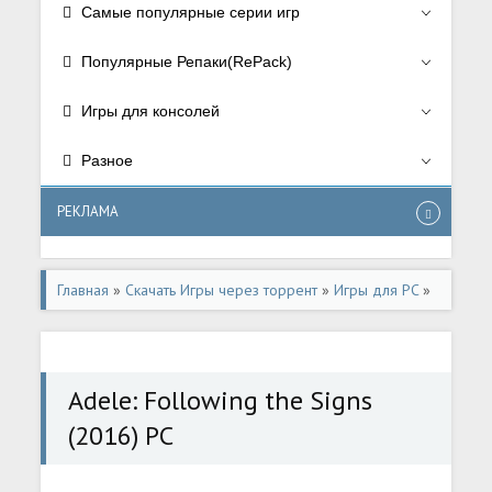
Самые популярные серии игр
Популярные Репаки(RePack)
Игры для консолей
Разное
РЕКЛАМА
Главная
»
Скачать Игры через торрент
»
Игры для PC
»
Аркады/Arcade
Adele: Following the Signs
(2016) PC