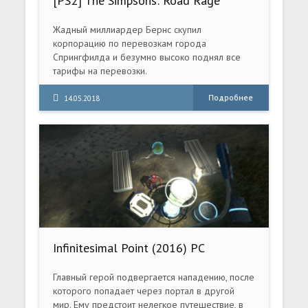
[PS2] The Simpsons: Road Rage
[RUS/ENG|NTSC]
Жадный миллиардер Бернс скупил
корпорацию по перевозкам города
Спрингфилда и безумно высоко поднял все
тарифы на перевозки.
Подробнее
14.05.2018
Infinitesimal Point (2016) PC
Главный герой подвергается нападению, после
которого попадает через портал в другой
мир. Ему предстоит нелегкое путешествие, в