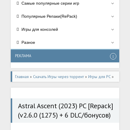
Самые популярные серии игр
Популярные Репаки(RePack)
Игры для консолей
Разное
РЕКЛАМА
Главная
»
Скачать Игры через торрент
»
Игры для PC
»
Аркады/Arcade
,
Платформеры
Astral Ascent (2023) PC [Repack]
(v2.6.0 (1275) + 6 DLC/бонусов)