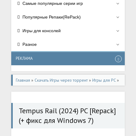
Самые популярные серии игр
Популярные Репаки(RePack)
Игры для консолей
Разное
РЕКЛАМА
Главная
»
Скачать Игры через торрент
»
Игры для PC
»
Аркады/Arcade
Tempus Rail (2024) PC [Repack]
(+ фикс для Windows 7)