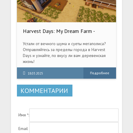
Harvest Days: My Dream Farm -
Digital Supporter Edition (2024) PC
[Repack] (+ DLC/Бонусный контент)
Устали от вечного шума и суеты мегаполиса?
Отправляйтесь за пределы города в Harvest
Days и узнайте, по вкусу ли вам деревенская
жизнь!
Подробнее
18.03.2025
КОММЕНТАРИИ
Имя *:
Email