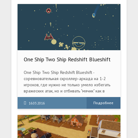
способ выжить в зомби-апокалипсисе -
ВОЗГЛАВИТЬ его! Правда, ваши безмозглые
зомби-воители довольно тупы - даже для тех,
кому в принципе недостает серого вещества.
Если оставить их без присмотра, они будут
постоянно идти вперед и попадут в
смертельные ловушки, расставленные
коварными людьми.
One Ship Two Ship Redshift Blueshift
(2015) PC Repack
One Ship Two Ship Redshift Blueshift -
соревновательная скроллер-аркада на 1-2
игроков, где нужно не только умело избегать
вражеских атак, но и отбивать "мячик" как в
пинболе.
Подробнее
16.03.2016