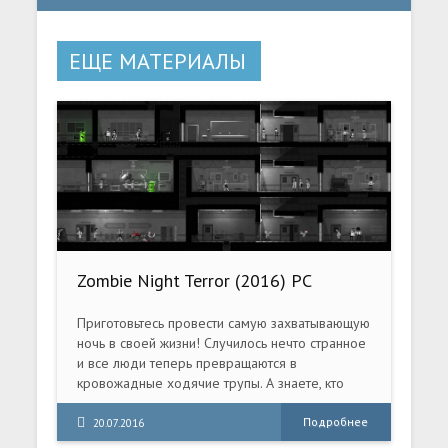
ЕЩЕ МАТЕРИАЛЫ
Zombie Night Terror (2016) PC
Приготовьтесь провести самую захватывающую
ночь в своей жизни! Случилось нечто странное
и все люди теперь превращаются в
кровожадные ходячие трупы. А знаете, кто
стоит за этой армией голодной нежити? ВЫ!
Распространяйте эпидемию, стирайте
Подробнее
20.07.2016
человечество с лица земли. Единственный