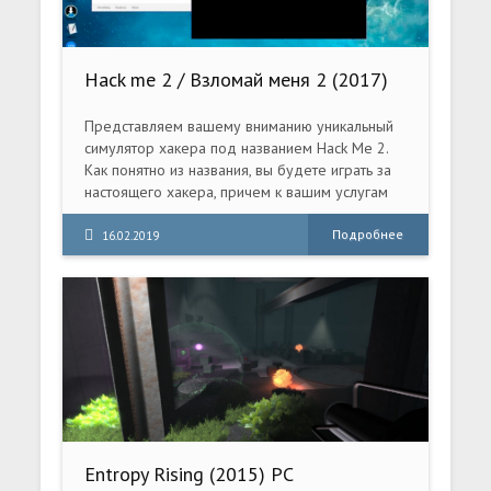
Hack me 2 / Взломай меня 2 (2017)
PC
Представляем вашему вниманию уникальный
симулятор хакера под названием Hack Me 2.
Как понятно из названия, вы будете играть за
настоящего хакера, причем к вашим услугам
будут программы и алгоритмы, реально
позволяющие взламывать чужие компьютеры и
Подробнее
16.02.2019
системы.
Entropy Rising (2015) PC