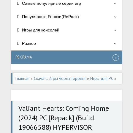
Самые популярные серии игр
Популярные Репаки(RePack)
Игры для консолей
Разное
РЕКЛАМА
Главная
»
Скачать Игры через торрент
»
Игры для PC
»
Приключения/Adventure
,
Аркады/Arcade
Valiant Hearts: Coming Home
(2024) PC [Repack] (Build
19066588) HYPERVISOR