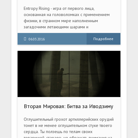
Entropy Rising - игра от первого лица,
основанная на головоломках с применением
физики, в странном мире наполненным
загадочнми летающими шарами и
крупногабаритными измерительными
приборами.
Подробнее
06.03.2016
Вторая Мировая: Битва за Иводзиму
/ World War II Combat: Iwo Jima
(2006) PC
Оглушительный грохот артиллерийских орудий
тонет в не менее оглушительном стуке твоего
сердца. Ты ползешь по телам своих
товарищей, стараясь не обращать внимания на