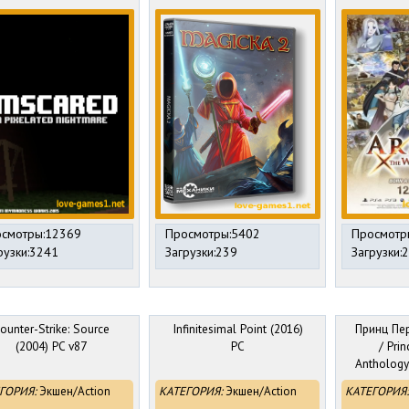
смотры:12369
Просмотры:5402
Просмотр
рузки:3241
Загрузки:239
Загрузки:
ounter-Strike: Source
Infinitesimal Point (2016)
Принц Пер
(2004) PC v87
PC
/ Prin
Anthology
| RePack 
ГОРИЯ:
Экшен/Action
КАТЕГОРИЯ:
Экшен/Action
КАТЕГОРИЯ: