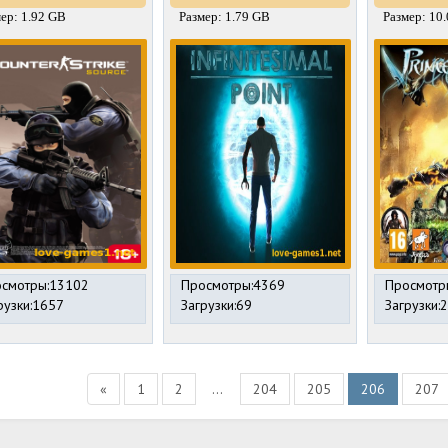
ер: 1.92 GB
Размер: 1.79 GB
Размер: 10
смотры:13102
Просмотры:4369
Просмотр
рузки:1657
Загрузки:69
Загрузки:
«
1
2
...
204
205
206
207