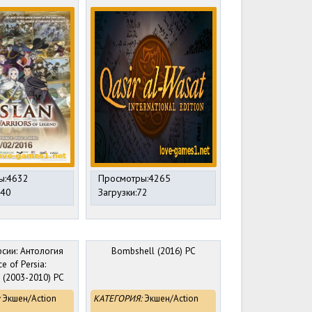
ы:4632
Просмотры:4265
240
Загрузки:72
сии: Антология
Bombshell (2016) PC
ce of Persia:
 (2003-2010) PC
от R.G. Механики
Экшен/Action
КАТЕГОРИЯ:
Экшен/Action