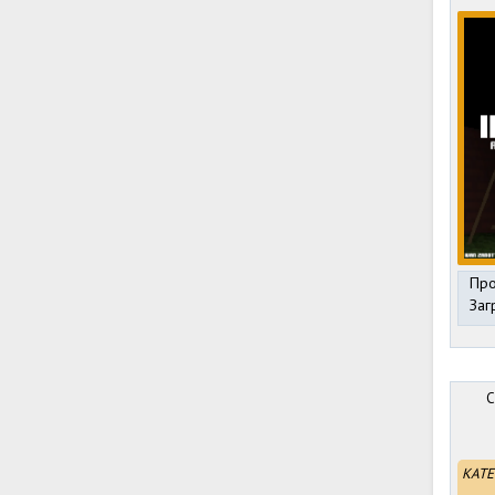
Про
Заг
C
КАТЕ