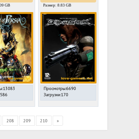
.09 GB
Размер: 8.83 GB
ы:13083
Просмотры:6690
2586
Загрузки:170
208
209
210
»