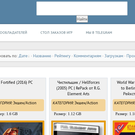
ВООБЛАДАТЕЛЕЙ
СТОЛ ЗАКАЗОВ ИГР
МЫ В TELEGRAM
овать по:
Дате
·
Названию
·
Рейтингу
·
Комментариям
·
Загрузкам
·
Про
Fortified (2016) PC
Чистильщик / Hellforces
World War
(2005) PC | RePack от R.G.
to Berl
Element Arts
Рейхст
ГОРИЯ:
Экшен/Action
КАТЕГОРИЯ:
Экшен/Action
КАТЕГОРИЯ:
ер: 1.6 GB
Размер: 1.12 GB
Размер: 1.