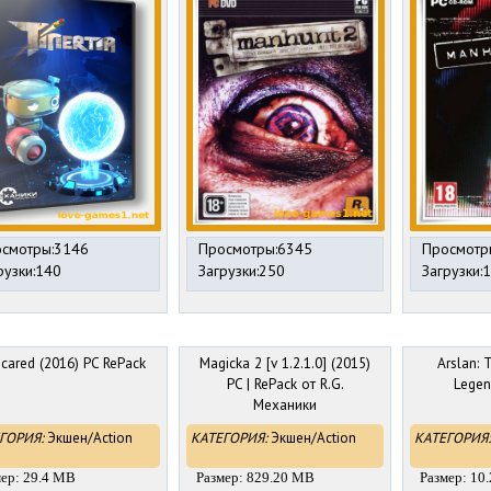
смотры:3146
Просмотры:6345
Просмотр
рузки:140
Загрузки:250
Загрузки:
cared (2016) PC RePack
Magicka 2 [v 1.2.1.0] (2015)
Arslan: 
PC | RePack от R.G.
Legen
Механики
ГОРИЯ:
Экшен/Action
КАТЕГОРИЯ:
Экшен/Action
КАТЕГОРИЯ:
мер: 29.4 MB
Размер: 829.20 MB
Размер: 10