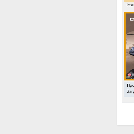
Разм
Про
Заг