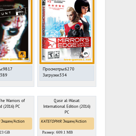
ы:9817
Просмотры:6270
1389
Загрузки:334
The Warriors of
Qasir al-Wasat:
d (2016) PC
International Edition (2016)
PC
Экшен/Action
КАТЕГОРИЯ:
Экшен/Action
.23 GB
Размер: 609.1 MB