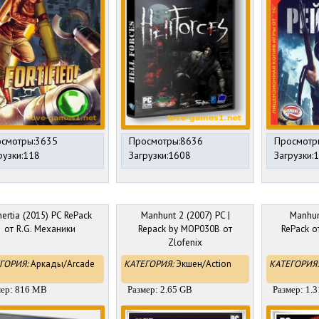
смотры:3635
Просмотры:8636
Просмотр
рузки:118
Загрузки:1608
Загрузки:
nertia (2015) PC RePack
Manhunt 2 (2007) PC |
Manhun
от R.G. Механики
Repack by MOP030B от
RePack о
Zlofenix
ГОРИЯ:
Аркады/Arcade
КАТЕГОРИЯ:
Экшен/Action
КАТЕГОРИЯ:
мер: 816 MB
Размер: 2.65 GB
Размер: 1.