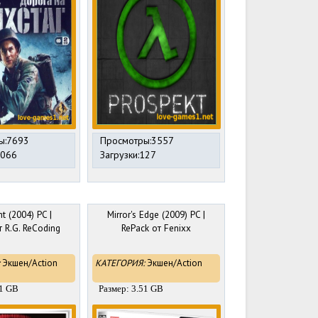
ы:7693
Просмотры:3557
1066
Загрузки:127
t (2004) PC |
Mirror's Edge (2009) PC |
т R.G. ReСoding
RePack от Fenixx
Экшен/Action
КАТЕГОРИЯ:
Экшен/Action
31 GB
Размер: 3.51 GB