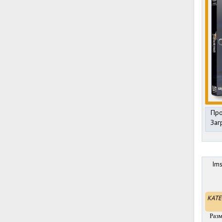
Про
Заг
Ims
КАТЕ
Раз