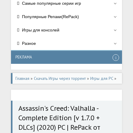
Самые популярные серии игр
Популярные Репаки(RePack)
Игры для консолей
Разное
РЕКЛАМА
Главная
»
Скачать Игры через торрент
»
Игры для PC
»
РПГ/RPG
,
Приключения/Adventure
,
Экшен/Action
,
Assassin's Creed
Assassin's Creed: Valhalla -
Complete Edition [v 1.7.0 +
DLCs] (2020) PC | RePack от