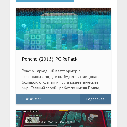
Poncho (2015) PC RePack
Poncho - аркадный платформер с
головоломками, где вы будете исследовать
большой, открытый и постапокалиптический
мир! Главный герой - робот по имени Пончо,
который ищет своего создателя. Особенностью
игры является возможность переключения
Подробнее
02.01.2016
между несколькими 2D-слоями. Робот, пончо и
приключения! Откройте для себя мир
мозаичного платформера со смещением и
найдите ответ на главный вопрос: кто же такой