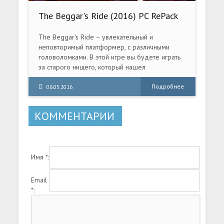
The Beggar's Ride (2016) PC RePack
от R.G. Механики
The Beggar's Ride – увлекательный и
неповторимый платформер, с различными
головоломками. В этой игре вы будете играть
за старого нищего, который нашел
таинственную маску, которая является ключом
для прохода в другой мир. Этот ключ был
Подробнее
06.05.2016
создан для того чтобы его нашел отважный
герой и спаситель всего мира, но он достался
КОММЕНТАРИИ
обычному старому нищему.
Имя *:
Email
*: