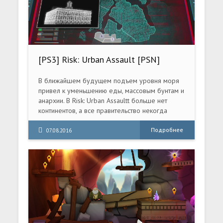
Пончо? Мир разрушен, от человечества не
осталось и следа. Теперь правят роботы. Но
для Пончо приключения только начинаются!
Исследуйте открытый мир, полный ярких
персонажей, обходите препятствия и решайте
головоломки, прыгая между уровнями
[PS3] Risk: Urban Assault [PSN]
смещения. Сможете ли вы добраться до
[EUR/RUS]
Красной башни, встретиться с Создателем и
спасти все человечество?
В ближайшем будущем подъем уровня моря
привел к уменьшению еды, массовым бунтам и
анархии. В Risk: Urban Assaultt больше нет
континентов, а все правительство некогда
процветающих государств сменилось новыми
фракциями, которые стремятся заполучить
Подробнее
07.08.2016
контроль над миром посредством сражений.