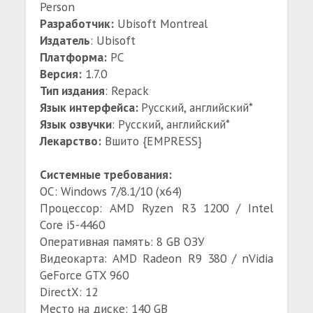
Person
Разработчик:
Ubisoft Montreal
Издатель
: Ubisoft
Платформа:
PC
Версия:
1.7.0
Тип издания
: Repack
Язык интерфейса:
Русский, aнглийский*
Язык озвучки
: Русский, aнглийский*
Лекарство:
Вшито {EMPRESS}
Системные требования:
ОС: Windows 7/8.1/10 (x64)
Процессор: AMD Ryzen R3 1200 / Intel
Core i5-4460
Оперативная память: 8 GB ОЗУ
Видеокарта: AMD Radeon R9 380 / nVidia
GeForce GTX 960
DirectX: 12
Место на диске: 140 GB