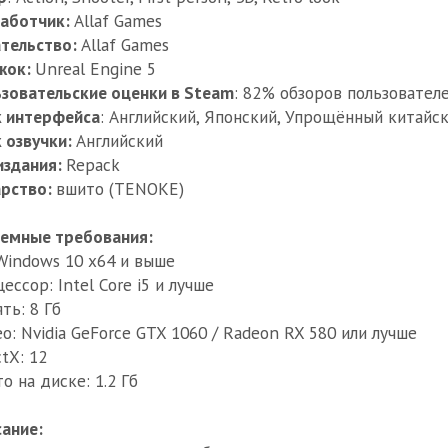
работчик:
Allaf Games
тельство:
Allaf Games
жок:
Unreal Engine 5
зовательские оценки в Steam
: 82% обзоров пользователе
к интерфейса
: Английский, Японский, Упрощённый китайс
 озвучки:
Английский
издания:
Repack
арство:
вшито (TENOKE)
емные требования:
Windows 10 x64 и выше
ессор: Intel Core i5 и лучше
ть: 8 Гб
о: Nvidia GeForce GTX 1060 / Radeon RX 580 или лучше
ctX: 12
о на диске: 1.2 Гб
ание: