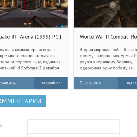
ake III - Arena (1999) PC |
World War II Combat: R
Pack от R.G. Creative
to Berlin / Дорога на
Рейхстаг (2006) PC
льтовая компьютерная игра в
Вторая мировая война близитс
нре многопользовательского
своему завершению. Армии 
тера от первого лица, изданная
рвутся к горящему Берлину,
мпанией id Software 2 декабря
одерживая одну победу за
99 года, третья в серии игр
другой. В это время
ake и первая, не имеющая
командованию американской
Подробнее
Подро
16.08.2016
20.02.2016
лноценного
стратегической службы станов
нопользовательского режима.
известна шокирующая
информация
ОММЕНТАРИИ
: