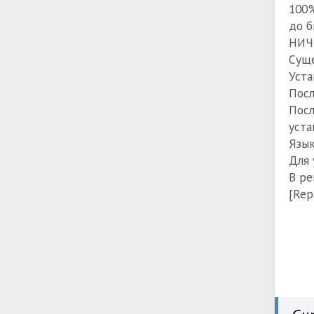
100%
до б
НИЧЕ
Суще
Уста
Посл
Посл
уста
Язык
Для 
В ре
[Rep