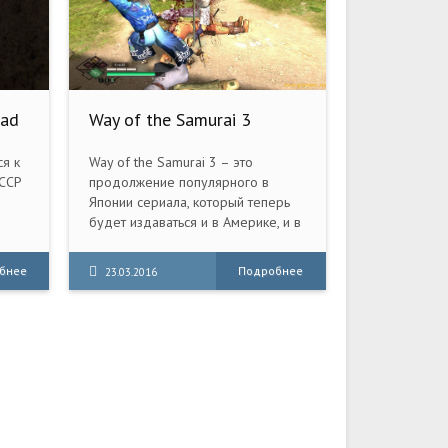
oad
Way of the Samurai 3
(2016) PC
я к
Way of the Samurai 3 – это
СССР
продолжение популярного в
Японии сериала, который теперь
будет издаваться и в Америке, и в
Европе. В третьей части предстоит
играть за отважного Ронина,
бнее
Подробнее
23.03.2016
ится
который покинул свой родной
город Gishu Amana. Нас ждут
клановые войны, интриги,
неожиданные сюжетные
повороты, динамичные сражения.