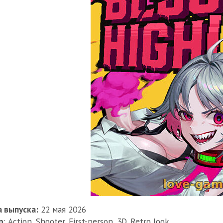
 выпуска:
22 мая 2026
р
: Action, Shooter, First-person, 3D, Retro look