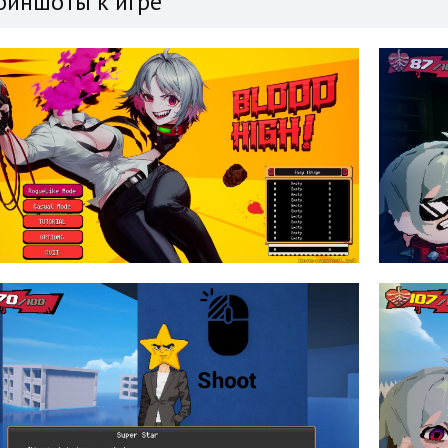
риншоты к игре