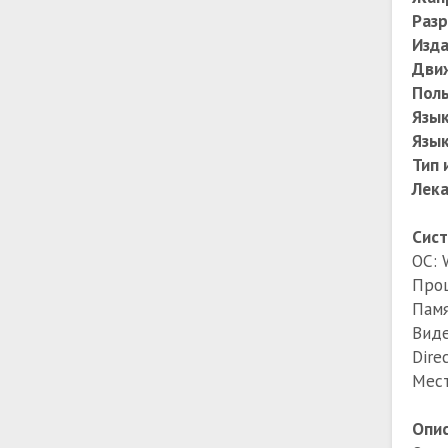
Раз
Изда
Дви
Поль
Язы
Язык
Тип 
Лек
Сист
ОС: 
Проц
Памя
Виде
Dire
Мест
Опис