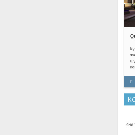
Qu
Re
Ку
жа
шу
ко
19
Qu
по
од
К
Имя *