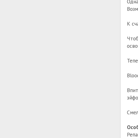
Одна
Возм
К сч
Чтоб
осво
Тепе
Bloo
Впи
эйфо
Смел
Особ
Репа