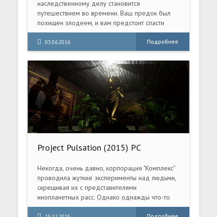
наследственному делу становится
путешествием во времени. Ваш предок был
похищен злодеем, и вам предстоит спасти
родственника. Однако в магическом мире все
не так, как кажется на первый взгляд. Будьте
Подробнее
03.06.2016
осторожны...
Project Pulsation (2015) PC
Некогда, очень давно, корпорация "Комплекс"
проводила жуткие эксперименты над людьми,
скрещивая их с представителями
инопланетных расс. Однако однажды что-то
пошло не так, и на станции произошла
гигантских масштабов катастрофа, уничтожив
Подробнее
15.12.2015