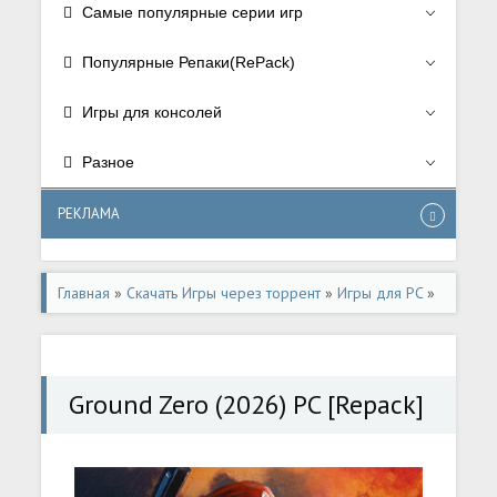
Самые популярные серии игр
Популярные Репаки(RePack)
Игры для консолей
Разное
РЕКЛАМА
Главная
»
Скачать Игры через торрент
»
Игры для PC
»
Ужасы/Horror
,
Экшен/Action
Ground Zero (2026) PC [Repack]