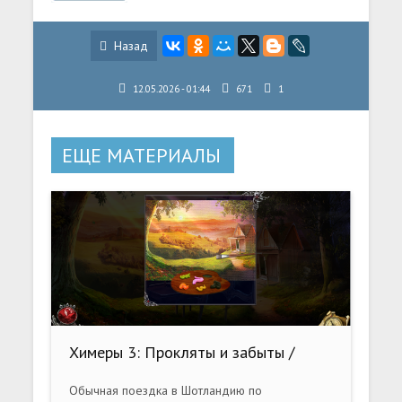
Назад
12.05.2026 - 01:44
671
1
ЕЩЕ МАТЕРИАЛЫ
Химеры 3: Прокляты и забыты /
Chimeras 3: Cursed And Forgotten CE
(2016) PC
Обычная поездка в Шотландию по