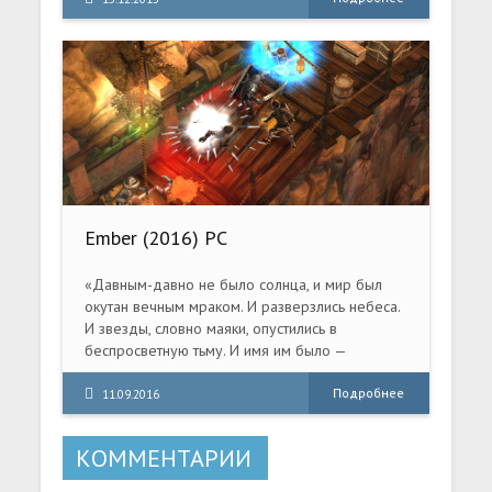
все живое.
Ember (2016) PC
«Давным-давно не было солнца, и мир был
окутан вечным мраком. И разверзлись небеса.
И звезды, словно маяки, опустились в
беспросветную тьму. И имя им было —
Эмберы. Могущественные и мудрые друиды
древней расы Светоносцев, блуждающей по
Подробнее
11.09.2016
орбите в поисках света. Они исполнили ритуал
пробуждения и пробудили Эмберов из
КОММЕНТАРИИ
глубокого сна. Внезапно мир озарил яркий
свет, и была снята завеса тьмы.