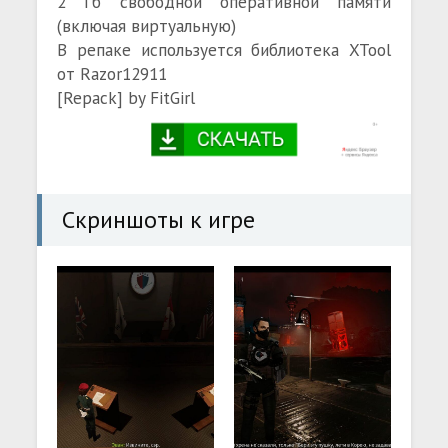
2 Гб свободной оперативной памяти
(включая виртуальную)
В репаке используется библиотека XTool
от Razor12911
[Repack] by FitGirl
Скриншоты к игре