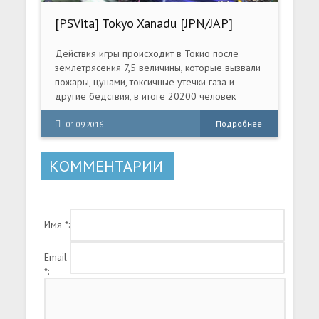
[PSVita] Tokyo Xanadu [JPN/JAP]
Действия игры происходит в Токио после
землетрясения 7,5 величины, которые вызвали
пожары, цунами, токсичные утечки газа и
другие бедствия, в итоге 20200 человек
убиты и 7000 пропавшие без вести. Героем
истории будет старшеклассники Ко и Аска.
Подробнее
01.09.2016
КОММЕНТАРИИ
Имя *:
Email
*: