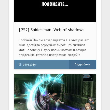
[PS2] Spider-man: Web of shadows
[RUS/ENG|PAL]
Злобный Веном возвращается. На этот раз его
сила достигла огромных высот. Его симбиот
дал Человеку-Пауку новый костюм и создал
эпидемию, которая превратила людей в
безумных симбиотов. Конечно, Человек-Паук
должен спасти всех людей. В это же время
Подробнее
14.08.2016
преступники продолжают вершить свои
темные делишки.