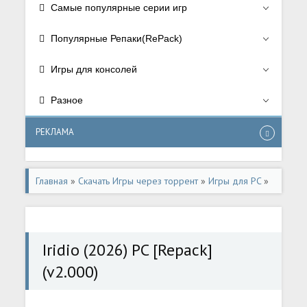
Самые популярные серии игр
Популярные Репаки(RePack)
Игры для консолей
Разное
РЕКЛАМА
Главная
»
Скачать Игры через торрент
»
Игры для PC
»
Экшен/Action
Iridio (2026) PC [Repack]
(v2.000)