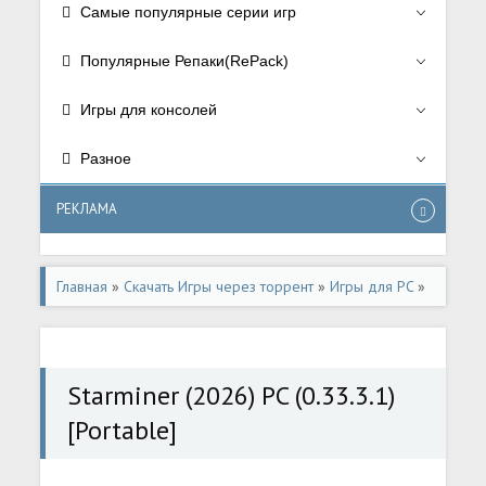
Самые популярные серии игр
Популярные Репаки(RePack)
Игры для консолей
Разное
РЕКЛАМА
Главная
»
Скачать Игры через торрент
»
Игры для PC
»
Стратегии/Strategy
,
РПГ/RPG
,
Симуляторы/Simulator
,
Экшен/Action
Starminer (2026) PC (0.33.3.1)
[Portable]