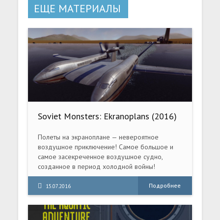
ЕЩЕ МАТЕРИАЛЫ
Soviet Monsters: Ekranoplans (2016)
PC
Полеты на экраноплане — невероятное
воздушное приключение! Самое большое и
самое засекреченное воздушное судно,
созданное в период холодной войны!
Руководите ежедневной программой
тренировок на базе экранопланов. Управляйте
Подробнее
15.07.2016
ресурсами и персоналом, чтобы ваш самолет
был всегда готов к боевым операциям.
Получив новое задание от командования, вы