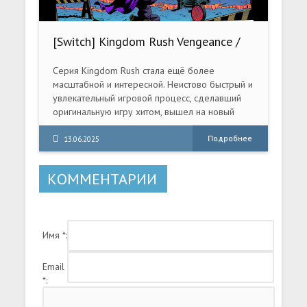
стремится отыскать остатки человечества на
дне морском, а заодно выяснить, что случилось
за время его отсутствия. Игрокам предстоит
[Switch] Kingdom Rush Vengeance /
исследовать подводный мир, собирать
Frontiers / Origin / Kingdom Rush
ресурсы и исторические хроники, сражаться с
[NSZ][RUS/Multi9]
опасными обитателями глубин.
Серия Kingdom Rush стала ещё более
масштабной и интересной. Неистово быстрый и
увлекательный игровой процесс, сделавший
оригинальную игру хитом, вышел на новый
уровень.
Подробнее
13.06.2025
КОММЕНТАРИИ
Имя *:
Email
*: