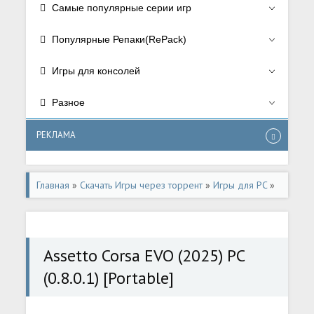
Самые популярные серии игр
Популярные Репаки(RePack)
Игры для консолей
Разное
РЕКЛАМА
Главная
»
Скачать Игры через торрент
»
Игры для PC
»
Симуляторы/Simulator
,
Спортивные/Sport
,
Гонки/Racing
Assetto Corsa EVO (2025) PC
(0.8.0.1) [Portable]