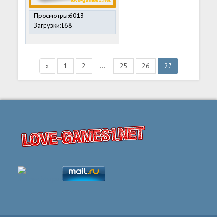
Просмотры:6013
Загрузки:168
«
1
2
...
25
26
27